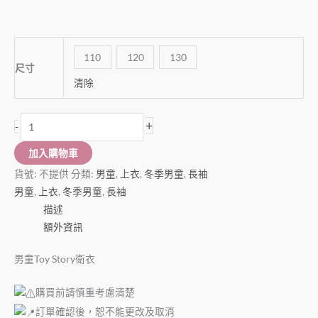
110
120
130
尺寸
清除
+
-
加入購物車
貨號:
不提供
分類:
男童
,
上衣
,
冬季男童
,
長袖
男童
,
上衣
,
冬季男童
,
長袖
描述
額外資訊
男童Toy Story衛衣
購買前請慎重考慮清楚
訂單確認後，恕不能更改及取消