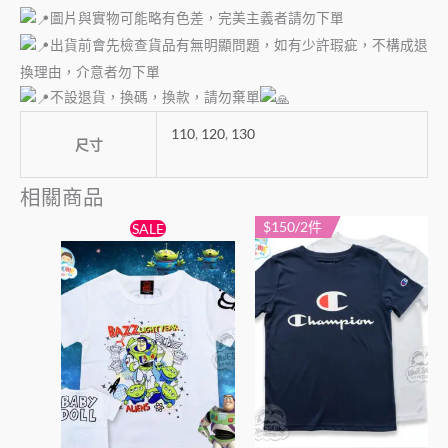
圖片與實物可能略有色差，完美主義者請勿下單
出貨前會先檢查貨品有無明顯問題，如有少許瑕疵，不構成退
換理由，介意者勿下單
不設退貨，換碼，換款，請勿棄單
110
,
120
,
130
尺寸
相關商品
原
目
$150/2件
此
此
SALE
始
前
產
產
價
價
格：
格：
品
品
$55。
$50。
有
有
多
多
種
種
款
款
式。
式。
可
可