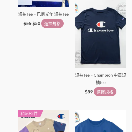
在
在
產
產
短袖Tee – 巴斯光年 短袖Tee
品
品
頁
頁
$
55
$
50
選擇規格
面
面
選
選
擇
擇
選
選
項
項
短袖Tee – Champion 中童短
袖tee
$
89
選擇規格
$150/2件
此
此
產
產
品
品