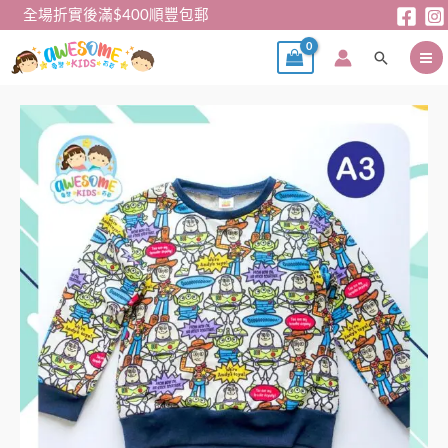
跳
全場折實後滿$400順豐包郵
至
搜
主
尋
要
內
男
容
童
Toy
Story
衛
衣
數
量