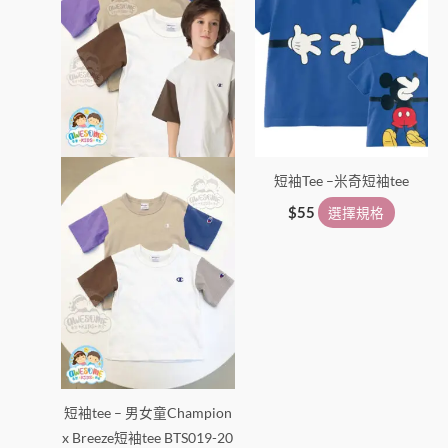
有
有
多
多
種
種
款
款
式。
式。
可
可
在
在
短袖Tee –米奇短袖tee
產
產
品
品
$
55
選擇規格
頁
頁
面
面
選
選
擇
擇
選
選
項
項
短袖tee – 男女童Champion
x Breeze短袖tee BTS019-20