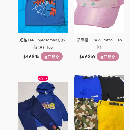
擇
擇
選
選
項
項
短袖Tee – Spiderman 蜘蛛
兒童帽 – PAW Patrol Cap
俠 短袖Tee
帽
$
49
$
45
選擇規格
$
69
$
59
選擇規格
原
目
此
此
SALE
始
前
產
產
價
價
格：
格：
品
品
$89。
$69。
有
有
多
多
種
種
款
款
式。
式。