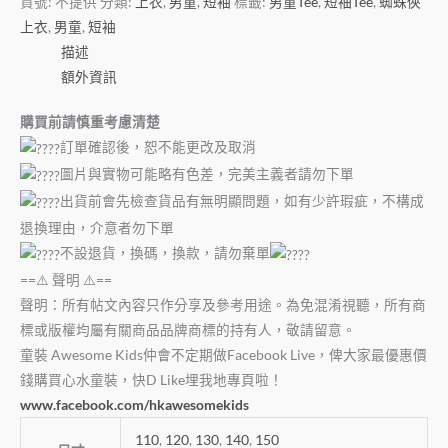
貨號:
不提供
分類:
上衣
,
男童
,
短袖
標籤:
男童Tee
,
短䄂Tee
,
蜘蛛俠
上衣
,
男童
,
短袖
描述
額外資訊
購買前請慎重考慮清楚
訂單確認後，恕不能更改及取消
圖片與實物可能略有色差，完美主義者請勿下單
出貨前會先檢查貨品有無明顯問題，如有少許瑕疵，不構成
退換理由，介意者勿下單
不設退貨，換碼，換款，請勿棄單
==⚠️ 聲明 ⚠️==
聲明：所有帖文內容只作分享及參考用途。為免混淆視聽，所有商
標或版權均屬有關商品品牌商標的持有人，敬請留意。
童裝 Awesome Kids仲會不定期做Facebook Live，俾大家最優惠價
錢購買心水童裝，快D Like埋我地專頁啦！
www.facebook.com/hkawesomekids
110
,
120
,
130
,
140
,
150