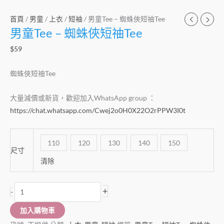
首頁
/
男童
/
上衣
/
短袖
/ 男童Tee – 蜘蛛俠短䄂Tee
男童Tee – 蜘蛛俠短䄂Tee
$
59
蜘蛛俠短䄂Tee
大量減價或新貨，歡迎加入WhatsApp group ：
https://chat.whatsapp.com/Cwej2o0H0X22O2rPPW3I0t
110
120
130
140
150
尺寸
清除
+
-
加入購物車