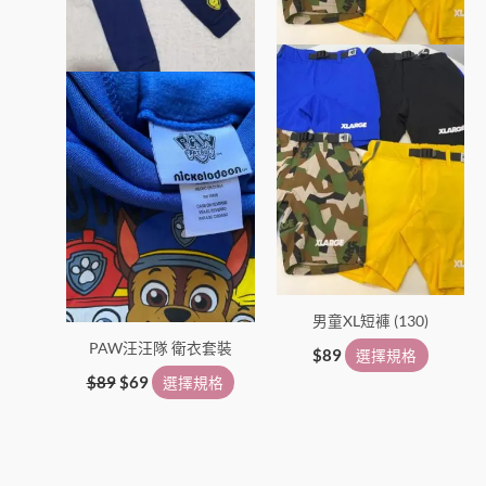
可
可
在
在
產
產
品
品
頁
頁
面
面
選
選
擇
擇
選
選
項
項
男童XL短褲 (130)
PAW汪汪隊 衛衣套裝
$
89
選擇規格
$
89
$
69
選擇規格