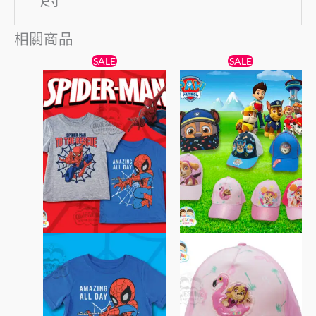
尺寸
相關商品
原
目
原
目
此
此
SALE
SALE
始
前
始
前
產
產
價
價
價
價
格：
格：
品
格：
格：
品
$49。
$45。
$69。
$59。
有
有
多
多
種
種
款
款
式。
式。
可
可
在
在
產
產
品
品
頁
頁
面
面
選
選