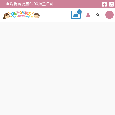
跳
全場折實後滿$400順豐包郵
至
搜
主
尋
要
內
男
容
童
Tee
-
蜘
蛛
俠
短
䄂
Tee
數
量