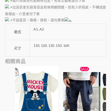
圖片與實物可能略有色差，完美主義者請勿下單
出貨前會先檢查貨品有無明顯問題，如有少許瑕疵，不構成退
換理由，介意者勿下單
不設退貨，換碼，換款，請勿棄單
A1
,
A2
款式
110
,
120
,
130
,
150
,
160
尺寸
相關商品
原
目
此
此
SALE
始
前
產
產
價
價
品
格：
格：
品
$79。
$75。
有
有
多
多
種
種
款
款