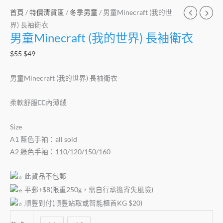
首頁
/
特價清貨區
/
冬季男童
/ 男童Minecraft (我的世
界) 長袖衛衣
男童Minecraft (我的世界) 長袖衛衣
$
55
$
49
男童Minecraft (我的世界) 長袖衛衣
柔軟舒服👍🏻內薄絨
Size
A1 藍色手袖：all sold
A2 綠色手袖：110/120/150/160
此貨品不包郵
平郵+$8(限重250g，需自行承擔寄失風險)
順豐到付(順豐站取或智能櫃首KG $20)