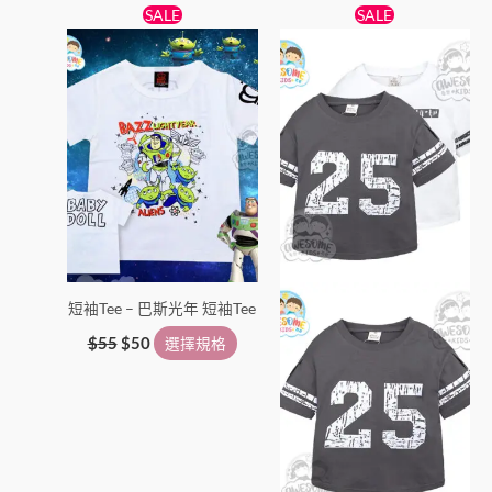
原
目
原
目
此
此
SALE
SALE
始
前
始
前
產
產
價
價
價
價
格：
格：
品
格：
格：
品
$55。
$50。
$45。
$29。
有
有
多
多
種
種
款
款
式。
式。
可
可
在
在
產
產
短袖Tee – 巴斯光年 短袖Tee
品
品
頁
頁
$
55
$
50
選擇規格
面
面
選
選
擇
擇
選
選
項
項