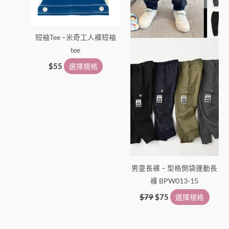
式。
式。
可
可
在
在
短袖Tee –米奇工人褲短袖
產
產
tee
品
品
頁
頁
$
55
選擇規格
面
面
選
選
擇
擇
選
選
項
項
男童長褲 – 型格側袋運動長
褲 BPW013-15
$
79
$
75
選擇規格