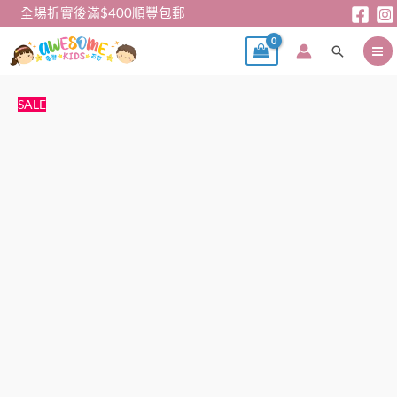
跳
全場折實後滿$400順豐包郵
至
搜
主
尋
要
內
男
原
目
SALE
容
童
始
前
Minecraft
價
價
(我
格：
格：
的
$55。
$49。
世
界)
長
袖
衛
衣
數
量