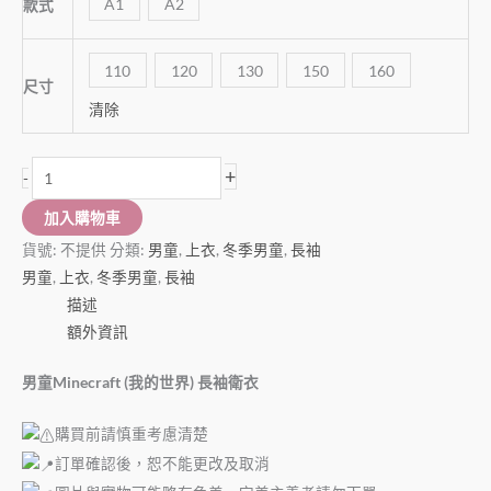
A1
A2
款式
110
120
130
150
160
尺寸
清除
+
-
加入購物車
貨號:
不提供
分類:
男童
,
上衣
,
冬季男童
,
長袖
男童
,
上衣
,
冬季男童
,
長袖
描述
額外資訊
男童Minecraft (我的世界) 長袖衛衣
購買前請慎重考慮清楚
訂單確認後，恕不能更改及取消