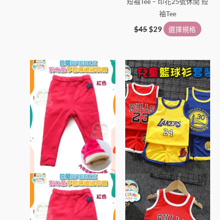
短袖Tee – 印花25號休閒 短
袖Tee
$
45
$
29
選擇規格
此
此
產
產
品
品
有
有
多
多
種
種
款
款
式。
式。
可
可
在
在
產
產
品
品
頁
頁