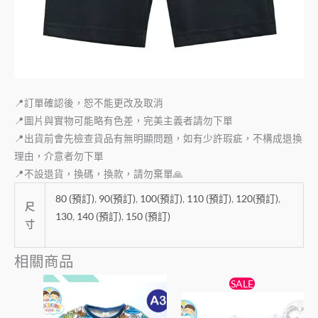
📍訂單確認後，恕不能更改及取消
📍圖片與實物可能略有色差，完美主義者請勿下單
📍出貨前會先檢查貨品有無明顯問題，如有少許瑕疵，不構成退換
理由，介意者勿下單
📍不設退貨，換碼，換款，請勿棄單🙏
80 (預訂)
,
90(預訂)
,
100(預訂)
,
110 (預訂)
,
120(預訂)
,
尺
130
,
140 (預訂)
,
150 (預訂)
寸
相關商品
原
目
此
此
SALE
始
前
產
產
價
價