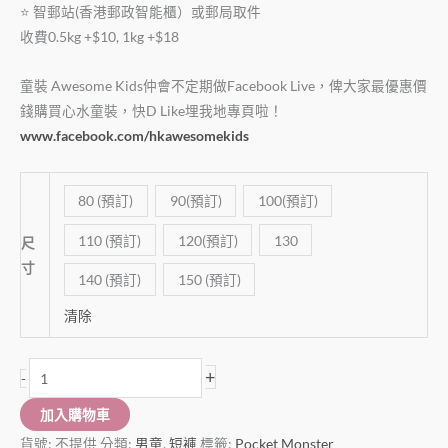
⭐️ 智郵站(香港郵政智能櫃）或郵局取件
收費0.5kg +$10, 1kg +$18
童裝 Awesome Kids仲會不定期做Facebook Live，俾大家最優惠價
錢購買心水童裝，快D Like埋我地專頁啦！
www.facebook.com/hkawesomekids
80 (預訂)
90(預訂)
100(預訂)
110 (預訂)
120(預訂)
130
尺
寸
140 (預訂)
150 (預訂)
清除
+
-
加入購物車
貨號:
不提供
分類:
男童
,
短褲
標籤:
Pocket Monster