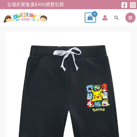
跳
全場折實後滿$400順豐包郵
至
搜
主
尋
要
內
男
容
童
褲
-
Pocket
Monster
黑
色
短
褲
BPS017
數
量