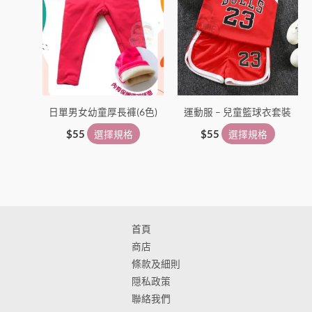
面
面
選
選
擇
擇
選
選
項
項
日單男女幼童厚長褲(6色)
運動服 – 兒童籃球衣套裝
$
55
選擇規格
$
55
選擇規格
首頁
商店
條款及細則
隠私政策
聯絡我們