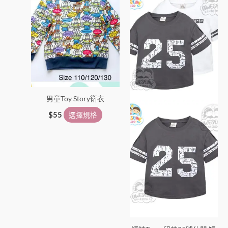
品
格：
格：
品
$45。
$29。
有
有
多
多
種
種
款
款
式。
式。
可
可
在
在
男童Toy Story衛衣
產
產
品
品
$
55
選擇規格
頁
頁
面
面
選
選
擇
擇
選
選
項
項