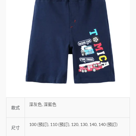
深灰色
,
深藍色
款式
100 (預訂)
,
110 (預訂)
,
120
,
130
,
140
,
140 (預訂)
尺寸