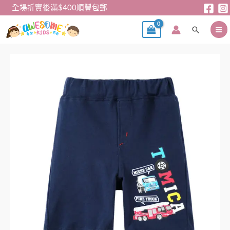
跳
全場折實後滿$400順豐包郵
至
搜
主
尋
要
內
男
容
童
褲
-
Tomica
車
車
五
分
短
褲
數
量