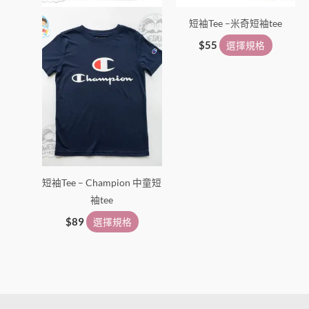
在
在
短袖Tee –米奇短袖tee
產
產
品
品
$
55
選擇規格
頁
頁
面
面
選
選
擇
擇
選
選
項
項
短袖Tee – Champion 中童短
袖tee
$
89
選擇規格