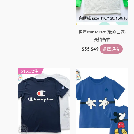
選
選
項
項
男童Minecraft (我的世界)
長袖衛衣
$
55
$
49
選擇規格
$150/2件
此
此
產
產
品
品
有
有
多
多
種
種
款
款
式。
式。
可
可