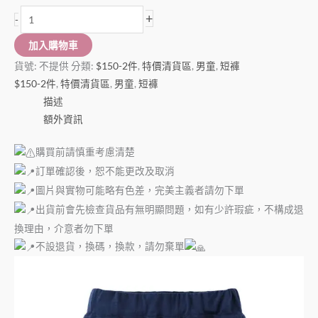
+
-
加入購物車
貨號:
不提供
分類:
$150-2件
,
特價清貨區
,
男童
,
短褲
$150-2件
,
特價清貨區
,
男童
,
短褲
描述
額外資訊
購買前請慎重考慮清楚
訂單確認後，恕不能更改及取消
圖片與實物可能略有色差，完美主義者請勿下單
出貨前會先檢查貨品有無明顯問題，如有少許瑕疵，不構成退
換理由，介意者勿下單
不設退貨，換碼，換款，請勿棄單