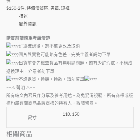
褲
$150-2件
,
特價清貨區
,
男童
,
短褲
描述
額外資訊
購買前請慎重考慮清楚
訂單確認後，恕不能更改及取消
圖片與實物可能略有色差，完美主義者請勿下單
出貨前會先檢查貨品有無明顯問題，如有少許瑕疵，不構成
退換理由，介意者勿下單
不設退貨，換碼，換款，請勿棄單
==⚠️ 聲明 ⚠️==
所有帖文內容只作分享及參考用途。為免混淆視聽，所有商標或版
權均屬有關商品品牌商標的持有人，敬請留意。
110
,
150
尺寸
相關商品