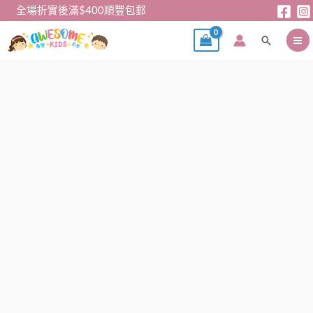
跳
全場折實後滿$400順豐包郵
至
搜
主
尋
要
內
男
容
童
短
褲
-
韓
單
男
童
短
褲
數
量