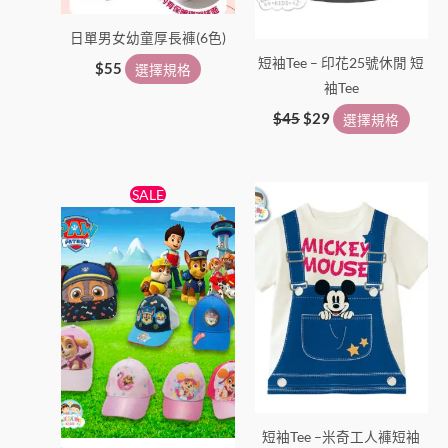
日單男女幼童厚長褲(6色)
短袖Tee – 印花25號休閒 短
$
55
選擇規格
袖Tee
$
45
$
29
選擇規格
原
目
此
此
SALE
始
前
產
產
價
價
格：
格：
品
品
$69。
$59。
有
有
多
多
種
種
款
款
式。
式。
可
可
在
在
短袖Tee –米奇工人褲短袖
產
產