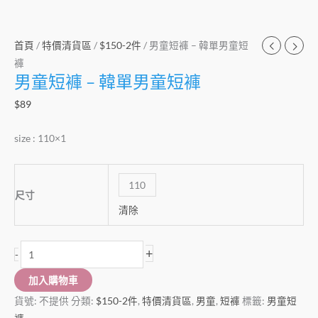
首頁
/
特價清貨區
/
$150-2件
/ 男童短褲 – 韓單男童短
褲
男童短褲 – 韓單男童短褲
$
89
size : 110×1
110
尺寸
清除
+
-
加入購物車
貨號:
不提供
分類:
$150-2件
,
特價清貨區
,
男童
,
短褲
標籤:
男童短