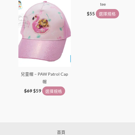
tee
品
品
頁
頁
$
55
選擇規格
面
面
選
選
擇
擇
選
選
項
項
兒童帽 – PAW Patrol Cap
帽
$
69
$
59
選擇規格
首頁