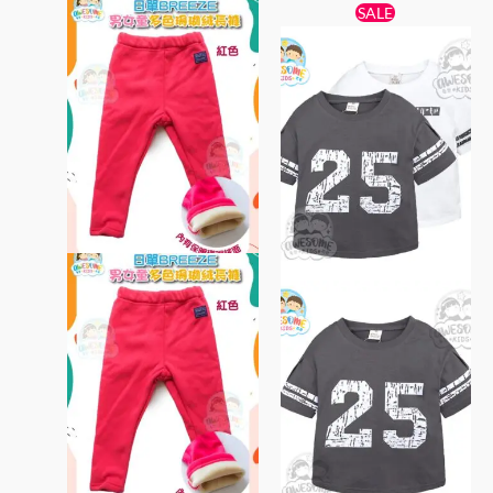
原
目
此
此
SALE
始
前
產
產
價
價
品
格：
格：
品
$45。
$29。
有
有
多
多
種
種
款
款
式。
式。
可
可
在
在
產
產
品
品
頁
頁
面
面
選
選
擇
擇
選
選
項
項