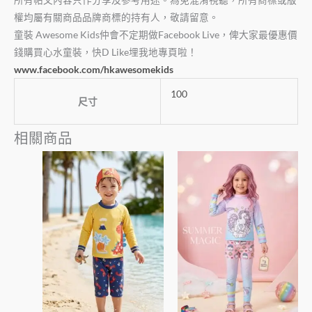
權均屬有關商品品牌商標的持有人，敬請留意。
童裝 Awesome Kids仲會不定期做Facebook Live，俾大家最優惠價
錢購買心水童裝，快D Like埋我地專頁啦！
www.facebook.com/hkawesomekids
100
尺寸
相關商品
此
此
產
產
品
品
有
有
多
多
種
種
款
款
式。
式。
可
可