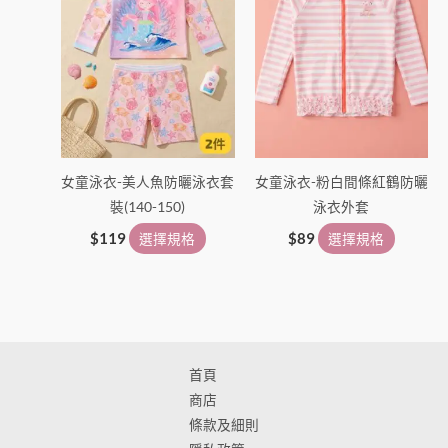
有
有
多
多
種
種
款
款
式。
式。
可
可
在
在
女童泳衣-美人魚防曬泳衣套
女童泳衣-粉白間條紅鶴防曬
產
產
裝(140-150)
泳衣外套
品
品
頁
頁
$
119
選擇規格
$
89
選擇規格
面
面
選
選
擇
擇
選
選
項
項
首頁
商店
條款及細則