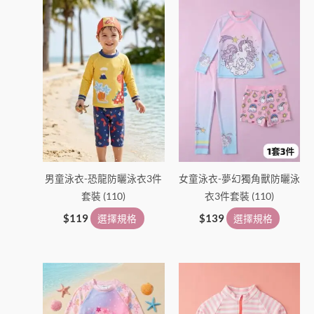
在
在
產
產
品
品
頁
頁
面
面
選
選
擇
擇
選
選
項
項
男童泳衣-恐龍防曬泳衣3件
女童泳衣-夢幻獨角獸防曬泳
套裝 (110)
衣3件套裝 (110)
$
119
選擇規格
$
139
選擇規格
此
此
產
產
品
品