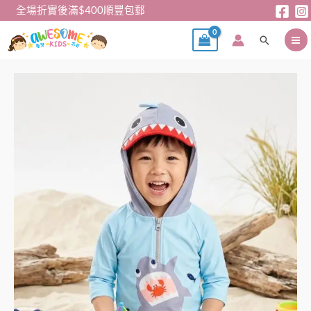
跳
全場折實後滿$400順豐包郵
至
搜
主
尋
要
內
男
容
童
泳
衣-
藍
色
鯊
魚
泳
衣
套
裝
(100)
數