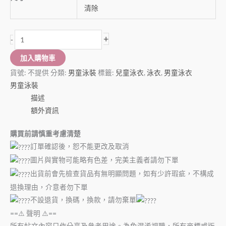
清除
+
-
加入購物車
貨號:
不提供
分類:
男童泳裝
標籤:
兒童泳衣
,
泳衣
,
男童泳衣
男童泳裝
描述
額外資訊
購買前請慎重考慮清楚
訂單確認後，恕不能更改及取消
圖片與實物可能略有色差，完美主義者請勿下單
出貨前會先檢查貨品有無明顯問題，如有少許瑕疵，不構成
退換理由，介意者勿下單
不設退貨，換碼，換款，請勿棄單
==⚠️ 聲明 ⚠️==
所有帖文內容只作分享及參考用途。為免混淆視聽，所有商標或版