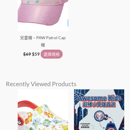
擇
擇
選
選
項
項
兒童帽 – PAW Patrol Cap
帽
$
69
$
59
選擇規格
Recently Viewed Products
此
此
產
產
品
品
有
有
多
多
種
種