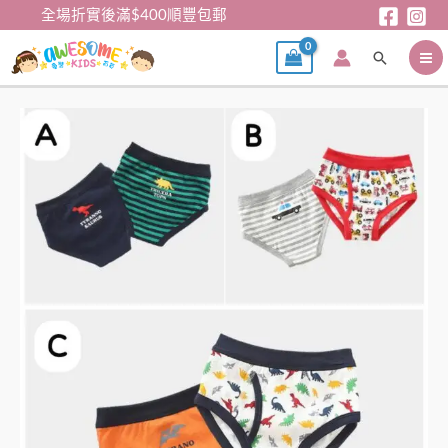
跳
全場折實後滿$400順豐包郵
至
搜
主
尋
要
內
男
容
童
底
褲
數
量