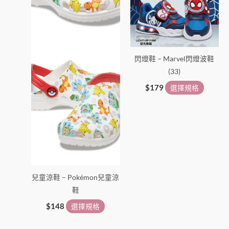
款
款
式。
式。
可
可
在
在
閃燈鞋 – Marvel閃燈波鞋
產
產
(33)
品
品
頁
頁
$
179
選擇規格
面
面
選
選
擇
擇
選
選
項
項
兒童涼鞋 – Pokémon兒童涼
鞋
$
148
選擇規格