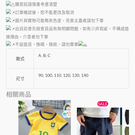
購買前請慎重考慮清楚
訂單確認後，恕不能更改及取消
圖片與實物可能略有色差，完美主義者請勿下單
出貨前會先檢查貨品有無明顯問題，如有少許瑕疵，不構成退
換理由，介意者勿下單
不設退貨，換碼，換款，請勿棄單
A
,
B
,
C
款式
90
,
100
,
110
,
120
,
130
,
140
尺寸
相關商品
原
目
此
此
SALE
始
前
產
產
價
價
品
格：
格：
品
$79。
$75。
有
有
多
多