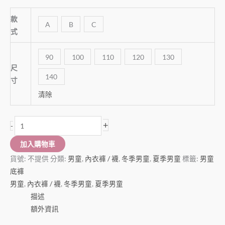
款
A
B
C
式
90
100
110
120
130
尺
140
寸
清除
+
-
加入購物車
貨號:
不提供
分類:
男童
,
內衣褲 / 襪
,
冬季男童
,
夏季男童
標籤:
男童
底褲
男童
,
內衣褲 / 襪
,
冬季男童
,
夏季男童
描述
額外資訊