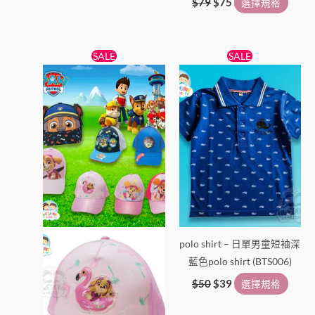
$
79
$
75
選擇規格
原
目
原
目
此
此
SALE
SALE
始
前
始
前
產
產
價
價
價
價
格：
格：
品
格：
格：
品
$69。
$59。
$50。
$39。
有
有
多
多
種
種
款
款
式。
式。
可
可
在
在
產
產
polo shirt – 日單男童短袖深
品
品
藍色polo shirt (BTS006)
頁
頁
面
面
$
50
$
39
選擇規格
選
選