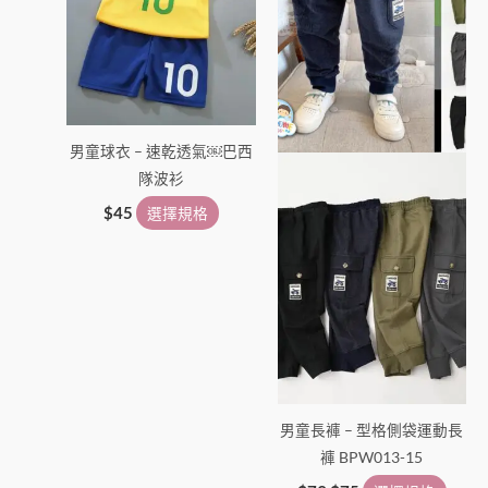
種
種
款
款
式。
式。
可
可
在
在
男童球衣 – 速乾透氣￼巴西
產
產
隊波衫
品
品
頁
頁
$
45
選擇規格
面
面
選
選
擇
擇
選
選
項
項
男童長褲 – 型格側袋運動長
褲 BPW013-15