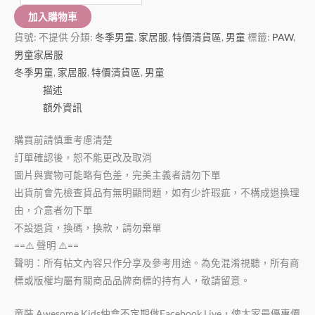
加入購物車
貨號:
不提供
分類:
冬季男童
,
家居服
,
特價清貨區
,
男童
標籤:
PAW
,
男童家居服
冬季男童
,
家居服
,
特價清貨區
,
男童
描述
額外資訊
購買前請慎重考慮清楚
訂單確認後，恕不能更改及取消
圖片與實物可能略有色差，完美主義者請勿下單
出貨前會先檢查貨品有無明顯問題，如有少許瑕疵，不構成退換理
由，介意者勿下單
不設退貨，換碼，換款，請勿棄單
==⚠️ 聲明 ⚠️==
聲明：所有帖文內容只作分享及參考用途。為免混淆視聽，所有商
標或版權均屬有關商品品牌商標的持有人，敬請留意。
童裝 Awesome Kids仲會不定期做Facebook Live，俾大家最優惠價