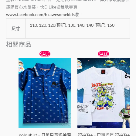
錢購買心水童裝，快D Like埋我地專頁
www.facebook.com/hkawesomekids
啦！
110
,
120
,
120(預訂)
,
130
,
140
,
140 (預訂)
,
150
尺寸
相關商品
原
目
原
目
此
此
SALE
SALE
始
前
始
前
產
產
價
價
價
價
格：
格：
品
格：
格：
品
$50。
$39。
$55。
$50。
有
有
多
多
種
種
款
款
式。
式。
可
可
在
在
產
產
polo shirt – 日單男童短袖深
短袖Tee – 巴斯光年 短袖Tee