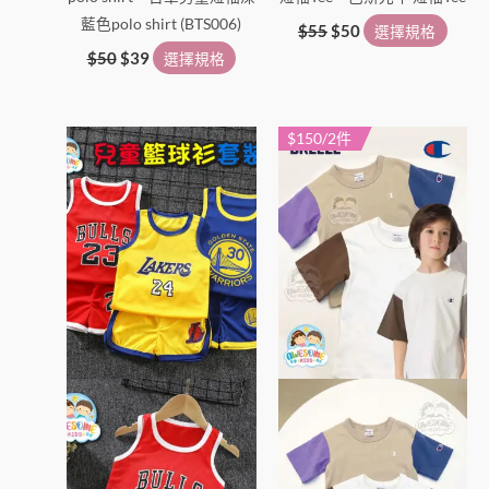
品
品
藍色polo shirt (BTS006)
頁
頁
$
55
$
50
選擇規格
面
面
$
50
$
39
選擇規格
選
選
擇
擇
$150/2件
此
此
選
選
產
產
項
項
品
品
有
有
多
多
種
種
款
款
式。
式。
可
可
在
在
產
產
品
品
頁
頁