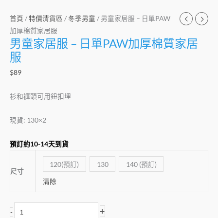
首頁
/
特價清貨區
/
冬季男童
/ 男童家居服 – 日單PAW
加厚棉質家居服
男童家居服 – 日單PAW加厚棉質家居
服
$
89
衫和褲頭可用鈕扣埋
現貨: 130×2
預訂約10-14天到貨
120(預訂)
130
140 (預訂)
尺寸
清除
+
-