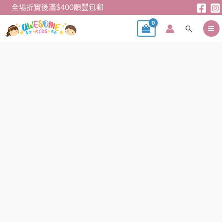
跳
全場折實後滿$400順豐包郵
至
搜
主
尋
要
內
男
容
童
家
居
服
–
日
單
PAW
加
厚
棉
質
家