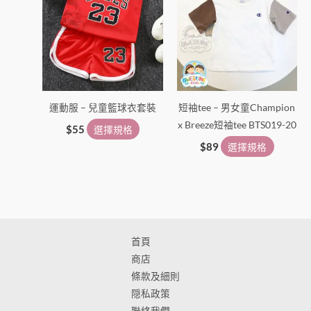
面
面
選
選
擇
擇
選
選
項
項
運動服 – 兒童籃球衣套裝
短袖tee – 男女童Champion
x Breeze短袖tee BTS019-20
$
55
選擇規格
$
89
選擇規格
首頁
商店
條款及細則
隠私政策
聯絡我們