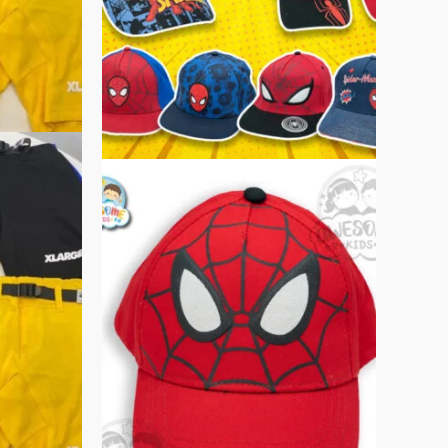
在
在
產
產
品
品
頁
頁
面
面
選
選
擇
擇
選
選
項
項