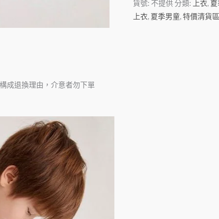
貨號:
不提供
分類:
上衣
,
夏
上衣
,
夏季男童
,
特價清貨
不構成退換理由，介意者勿下單