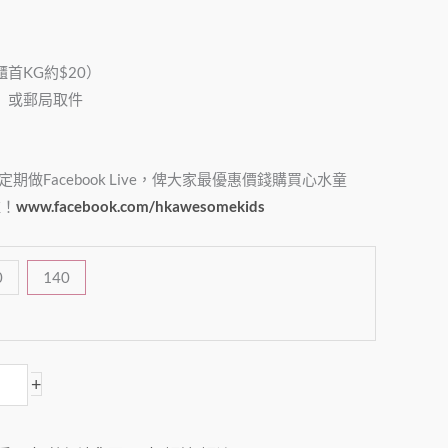
櫃首KG約$20）
櫃）或郵局取件
會不定期做Facebook Live，俾大家最優惠價錢購買心水童
啦！
www.facebook.com/hkawesomekids
0
140
+