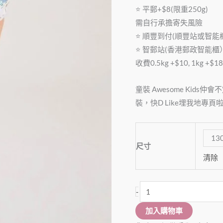
套
⭐️ 平郵+$8(限重250g)
裝
需自行承擔寄失風險
(上
⭐️ 順豐到付(順豐站或智能
衣
⭐️ 智郵站(香港郵政智能
+短
收費0.5kg +$10, 1kg +$18
褲)
BSS014
童裝 Awesome Kids仲
數
裝，快D Like埋我地專頁
量
13
尺寸
清除
-
加入購物車