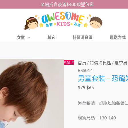
全場折實後滿$400順豐包郵
女童
其它
特價清貨區
運送方式
男
原
目
SALE
首頁
/
特價清貨區
/
夏季男
童
始
前
BSS014
男童套裝 – 恐龍
套
價
價
裝
格：
格：
$
79
$
65
-
$79。
$65。
恐
男童套裝 – 恐龍短袖套裝(上
龍
短
現貨尺碼：130-140
袖