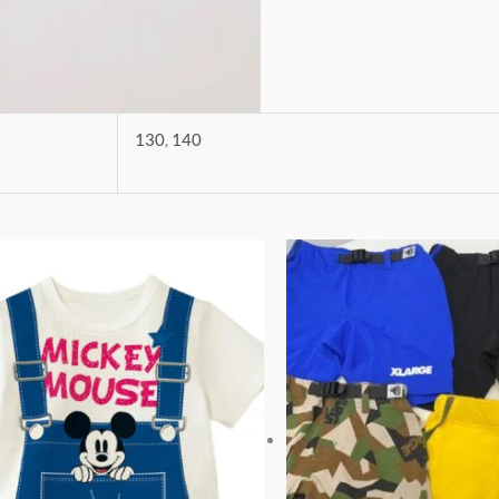
130
,
140
此
產
品
有
多
種
款
式。
可