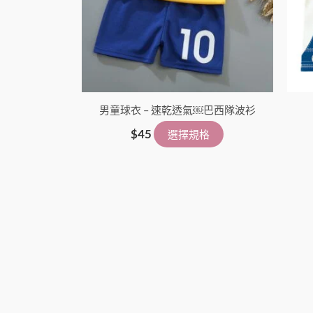
在
產
品
頁
面
男童球衣 – 速乾透氣￼巴西隊波衫
選
擇
$
45
選擇規格
選
項