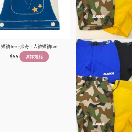
在
產
品
頁
面
短袖Tee –米奇工人褲短袖tee
選
擇
$
55
選擇規格
選
項