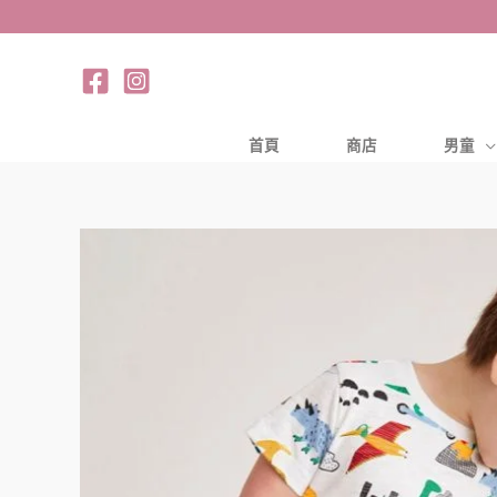
跳
至
主
要
內
首頁
商店
男童
容