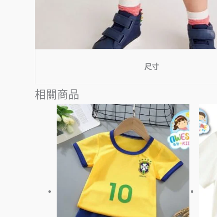
尺寸
相關商品
此
產
品
有
多
種
款
式。
可