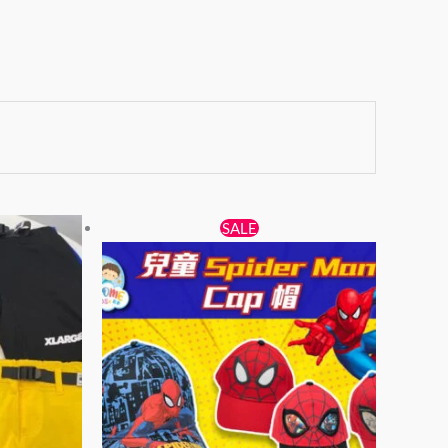
原
目
此
此
SALE
始
前
產
產
價
價
品
品
格：
格：
有
有
$69。
$59。
多
多
種
種
款
款
式。
式。
可
可