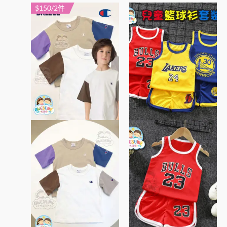
$150/2件
此
此
產
產
品
品
有
有
多
多
種
種
款
款
式。
式。
可
可
在
在
產
產
品
品
頁
頁
面
面
選
選
擇
擇
選
選
項
項