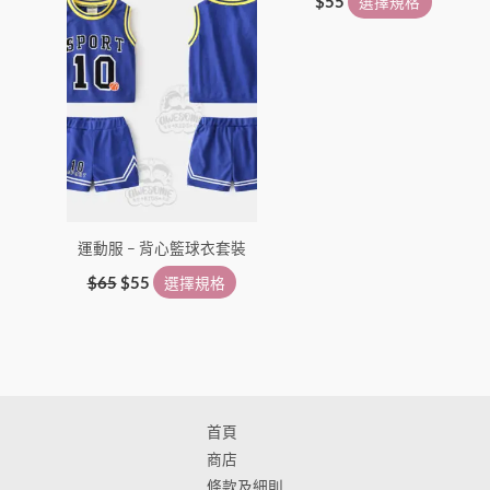
品
品
$
55
選擇規格
頁
頁
面
面
選
選
擇
擇
選
選
項
項
運動服 – 背心籃球衣套裝
$
65
$
55
選擇規格
首頁
商店
條款及細則