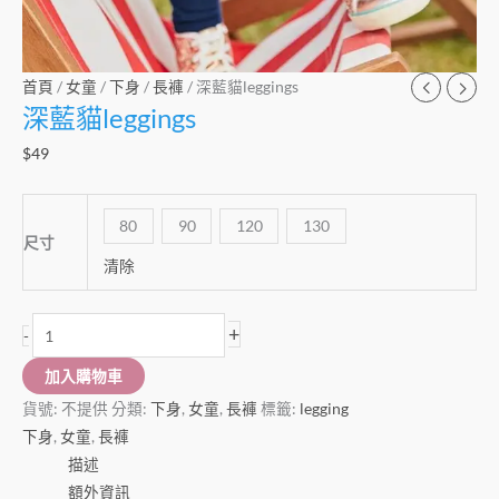
首頁
/
女童
/
下身
/
長褲
/ 深藍貓leggings
深藍貓leggings
$
49
80
90
120
130
尺寸
清除
+
-
加入購物車
貨號:
不提供
分類:
下身
,
女童
,
長褲
標籤:
legging
下身
,
女童
,
長褲
描述
額外資訊