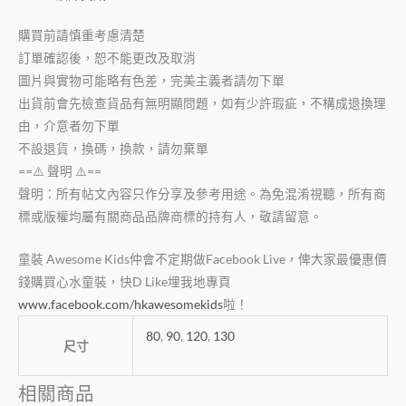
購買前請慎重考慮清楚
訂單確認後，恕不能更改及取消
圖片與實物可能略有色差，完美主義者請勿下單
出貨前會先檢查貨品有無明顯問題，如有少許瑕疵，不構成退換理
由，介意者勿下單
不設退貨，換碼，換款，請勿棄單
==⚠️ 聲明 ⚠️==
聲明：所有帖文內容只作分享及參考用途。為免混淆視聽，所有商
標或版權均屬有關商品品牌商標的持有人，敬請留意。
童裝 Awesome Kids仲會不定期做Facebook Live，俾大家最優惠價
錢購買心水童裝，快D Like埋我地專頁
www.facebook.com/hkawesomekids
啦！
80
,
90
,
120
,
130
尺寸
相關商品