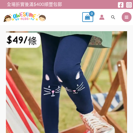
跳
全場折實後滿$400順豐包郵
至
搜
主
尋
要
內
深
容
藍
貓
leggings
數
量