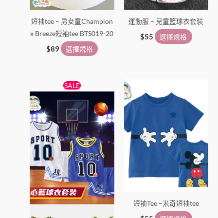
短袖tee – 男女童Champion
運動服 – 兒童籃球衣套裝
x Breeze短袖tee BTS019-20
$
55
選擇規格
$
89
選擇規格
原
目
此
此
SALE
始
前
產
產
價
價
格：
格：
品
品
$65。
$55。
有
有
多
多
種
種
款
款
式。
式。
可
可
在
在
短袖Tee –米奇短袖tee
產
產