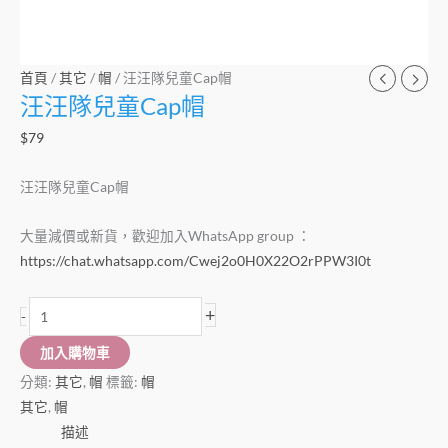
首頁
/
其它
/
帽
/ 汪汪隊兒童Cap帽
汪汪隊兒童Cap帽
$
79
汪汪隊兒童Cap帽
大量減價或新貨，歡迎加入WhatsApp group ：
https://chat.whatsapp.com/Cwej2o0H0X22O2rPPW3I0t
+
-
加入購物車
分類:
其它
,
帽
標籤:
帽
其它
,
帽
描述