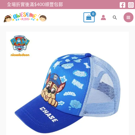
跳
全場折實後滿$400順豐包郵
至
搜
主
尋
要
內
汪
容
汪
隊
兒
童
Cap
帽
數
量