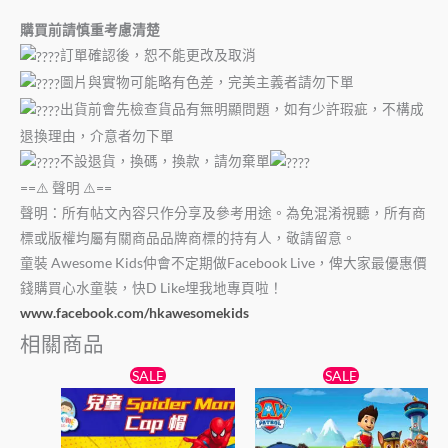
購買前請慎重考慮清楚
訂單確認後，恕不能更改及取消
圖片與實物可能略有色差，完美主義者請勿下單
出貨前會先檢查貨品有無明顯問題，如有少許瑕疵，不構成
退換理由，介意者勿下單
不設退貨，換碼，換款，請勿棄單
==⚠️ 聲明 ⚠️==
聲明：所有帖文內容只作分享及參考用途。為免混淆視聽，所有商
標或版權均屬有關商品品牌商標的持有人，敬請留意。
童裝 Awesome Kids仲會不定期做Facebook Live，俾大家最優惠價
錢購買心水童裝，快D Like埋我地專頁啦！
www.facebook.com/hkawesomekids
相關商品
原
目
原
目
此
此
SALE
SALE
始
前
始
前
產
產
價
價
價
價
格：
格：
品
格：
格：
品
$69。
$59。
$69。
$59。