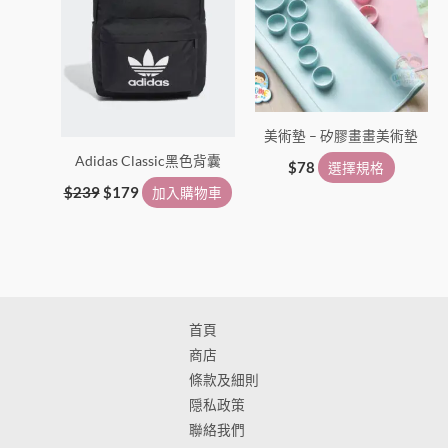
選
擇
選
項
美術墊 – 矽膠畫畫美術墊
Adidas Classic黑色背囊
$
78
選擇規格
$
239
$
179
加入購物車
首頁
商店
條款及細則
隠私政策
聯絡我們