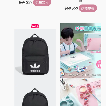
帽
$
69
$
59
選擇規格
$
69
$
59
選擇規格
原
目
此
SALE
始
前
產
價
價
格：
格：
品
$239。
$179。
有
多
種
款
式。
可
在
產
品
頁
面