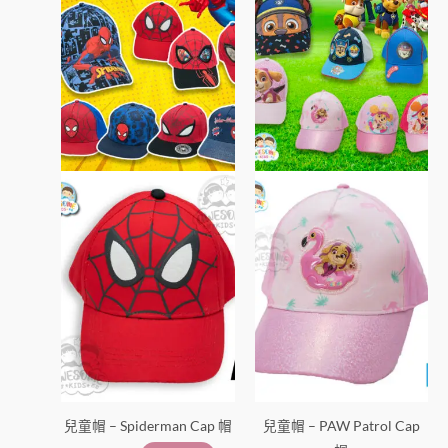
有
有
多
多
種
種
款
款
式。
式。
可
可
在
在
產
產
品
品
頁
頁
面
面
選
選
擇
擇
選
選
項
項
兒童帽 – Spiderman Cap 帽
兒童帽 – PAW Patrol Cap