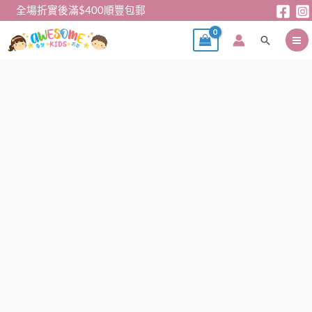
跳
全場折實後滿$400順豐包郵
至
搜
主
尋
要
內
日
容
單
男
女
幼
童
厚
長
褲
(6
色)
數
量