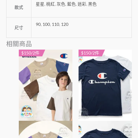
星星
,
桃紅
,
灰色
,
藍色
,
迷彩
,
黑色
款式
90
,
100
,
110
,
120
尺寸
相關商品
$150/2件
$150/2件
此
此
產
產
品
品
有
有
多
多
種
種
款
款
式。
式。
可
可
在
在
產
產
品
品