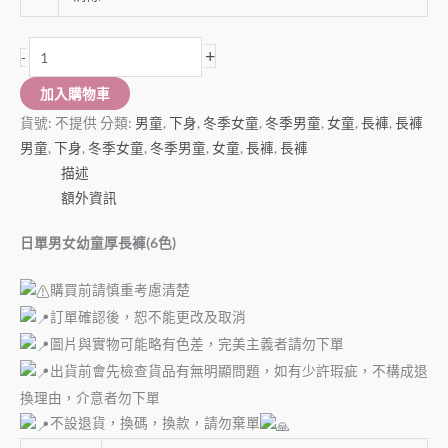
+
-
加入購物車
貨號:
不提供
分類:
男童
,
下身
,
冬季女童
,
冬季男童
,
女童
,
長褲
,
長褲
男童
,
下身
,
冬季女童
,
冬季男童
,
女童
,
長褲
,
長褲
描述
額外資訊
日單男女幼童厚長褲(6色)
購買前請慎重考慮清楚
訂單確認後，恕不能更改及取消
圖片與實物可能略有色差，完美主義者請勿下單
出貨前會先檢查貨品有無明顯問題，如有少許瑕疵，不構成退
換理由，介意者勿下單
不設退貨，換碼，換款，請勿棄單