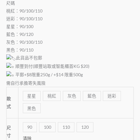
尺碼
桃紅：90/100/110
迷彩：90/100/110
星星：90/100
藍色：90/120
灰色：90/100/110
黑色：90/110
此貨品不包郵
順豐到付(順豐站取或智能櫃首KG $20)
平郵+$8限重250g / +$14 限重500g
需自行承擔寄失風險
星星
桃紅
灰色
藍色
迷彩
款
式
黑色
90
100
110
120
尺
寸
清除