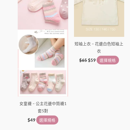
種
種
款
款
式。
式。
可
可
在
在
產
產
短袖上衣 – 花邊白色短袖上
品
品
衣
頁
頁
面
面
$
65
$
59
選擇規格
選
選
擇
擇
選
選
項
項
女童襪 – 公主花邊中筒襪1
套5對
$
49
選擇規格