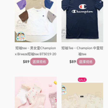
頁
頁
面
面
選
選
擇
擇
選
選
項
項
短袖tee – 男女童Champion
短袖Tee – Champion 中童短
x Breeze短袖tee BTS019-20
袖tee
$
89
選擇規格
$
89
選擇規格
原
目
此
此
SALE
始
前
產
產
價
價
品
格：
格：
品
$65。
$59。
有
有
多
多