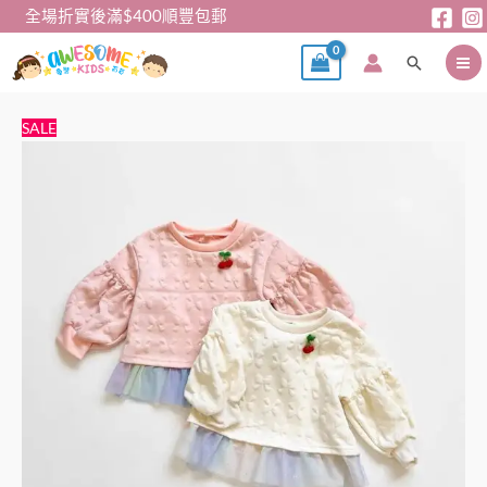
跳
全場折實後滿$400順豐包郵
至
搜
主
尋
要
內
日
原
目
SALE
容
單
始
前
女
價
價
童
格：
格：
衛
$79。
$69。
衣
數
量