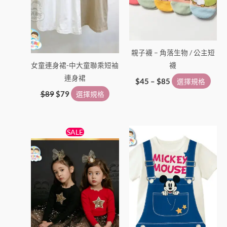
擇
擇
選
選
項
項
親子襪 – 角落生物 / 公主短
女童連身裙-中大童聯乘短袖
襪
連身裙
$
45
–
$
85
選擇規格
$
89
$
79
選擇規格
原
目
此
此
SALE
始
前
產
產
價
價
格：
格：
品
品
$138。
$89。
有
有
多
多
種
種
款
款
式。
式。