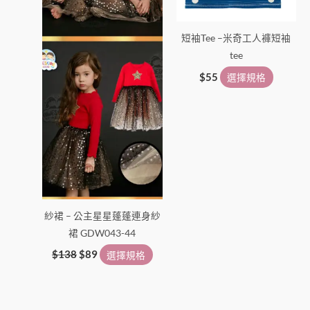
可
可
在
在
短袖Tee –米奇工人褲短袖
產
產
tee
品
品
頁
頁
$
55
選擇規格
面
面
選
選
擇
擇
選
選
項
項
紗裙 – 公主星星蓬蓬連身紗
裙 GDW043-44
$
138
$
89
選擇規格