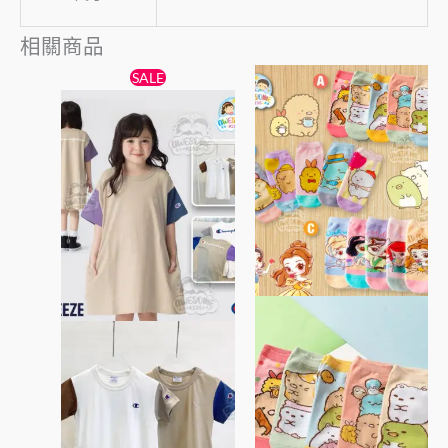
相關商品
原
目
價
此
此
SALE
始
前
格
產
產
價
價
範
格：
格：
品
圍：
品
$89。
$79。
$45
有
有
到
多
多
$85
種
種
款
款
式。
式。
可
可
在
在
產
產
品
品
頁
頁
面
面
選
選