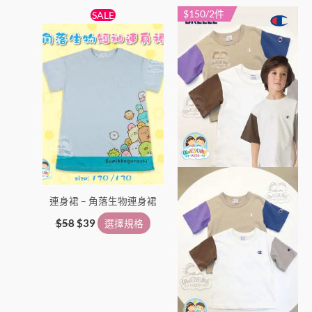
原
目
$150/2件
此
此
SALE
始
前
產
產
價
價
格：
格：
品
品
$58。
$39。
有
有
多
多
種
種
款
款
式。
式。
可
可
在
在
產
產
連身裙 – 角落生物連身裙
品
品
頁
頁
$
58
$
39
選擇規格
面
面
選
選
擇
擇
選
選
項
項