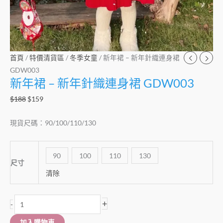
首頁
/
特價清貨區
/
冬季女童
/ 新年裙 – 新年針織連身裙
GDW003
新年裙 – 新年針織連身裙 GDW003
$
188
$
159
現貨尺碼：90/100/110/130
90
100
110
130
尺寸
清除
+
-
加入購物車