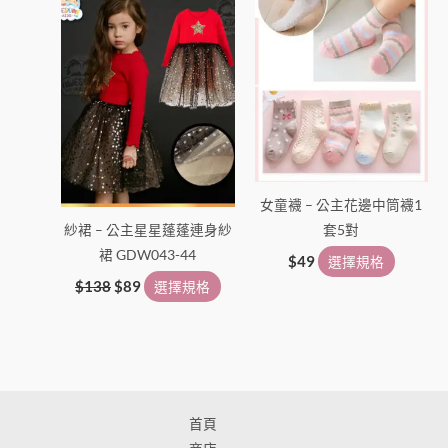
品
品
頁
頁
面
面
選
選
擇
擇
選
選
項
項
女童襪 – 公主花邊中筒襪1
紗裙 – 公主星星蓬蓬連身紗
套5對
裙 GDW043-44
$
49
選擇規格
$
138
$
89
選擇規格
首頁