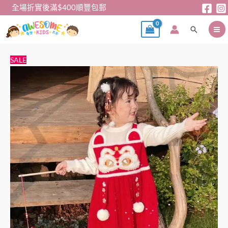
跳
全場折實後滿$400順豐包郵
至
搜
主
尋
要
內
新
原
目
SALE
容
年
始
前
裙
價
價
-
格：
格：
新
$188。
$159。
年
針
織
連
身
裙
GDW003
數
量