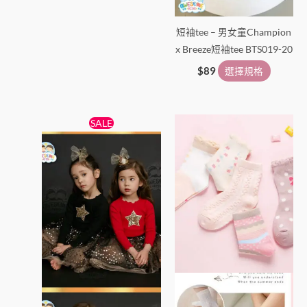
短袖tee – 男女童Champion
x Breeze短袖tee BTS019-20
$
89
選擇規格
原
目
此
此
SALE
始
前
產
產
價
價
格：
格：
品
品
$138。
$89。
有
有
多
多
種
種
款
款
式。
式。
可
可
在
在
產
產