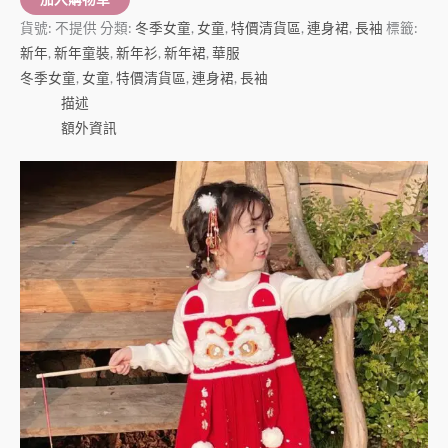
貨號:
不提供
分類:
冬季女童
,
女童
,
特價清貨區
,
連身裙
,
長袖
標籤:
新年
,
新年童裝
,
新年衫
,
新年裙
,
華服
冬季女童
,
女童
,
特價清貨區
,
連身裙
,
長袖
描述
額外資訊