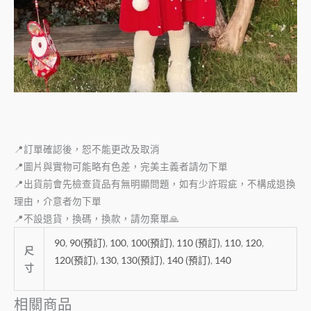
📍訂單確認後，恕不能更改及取消
📍圖片與實物可能略有色差，完美主義者請勿下單
📍出貨前會先檢查貨品有無明顯問題，如有少許瑕疵，不構成退換
理由，介意者勿下單
📍不設退貨，換碼，換款，請勿棄單🙏
90
,
90(預訂)
,
100
,
100(預訂)
,
110 (預訂)
,
110
,
120
,
尺
120(預訂)
,
130
,
130(預訂)
,
140 (預訂)
,
140
寸
相關商品