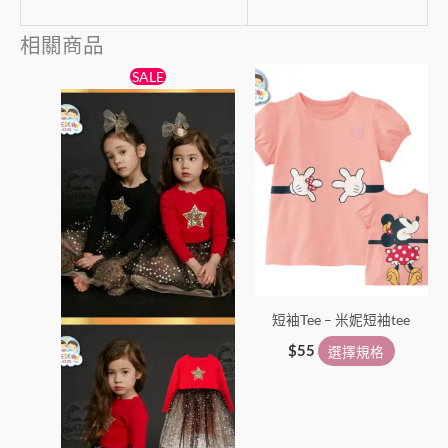
相關商品
原
目
此
此
SALE
始
前
產
產
價
價
格：
格：
品
品
$138。
$89。
有
有
多
多
種
種
款
款
式。
式。
可
可
在
在
短袖Tee – 米妮短袖tee
產
產
品
品
$
55
選擇規格
頁
頁
面
面
選
選