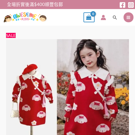
跳
全場折實後滿$400順豐包郵
至
搜
主
尋
要
內
新
原
目
SALE
容
年
始
前
裙
價
價
–
格：
格：
Melody
$188。
$168。
中
式
紅
色
針
織
新
年
裙