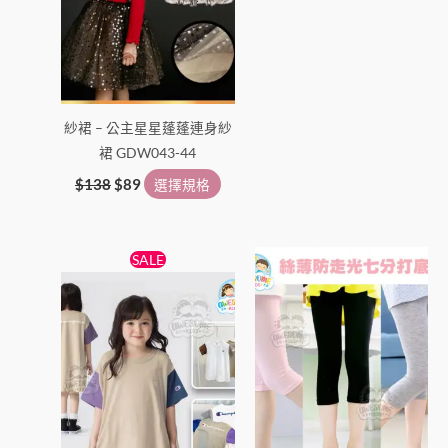
擇
擇
選
選
項
項
紗裙 – 公主星星蓬蓬連身紗
裙 GDW043-44
$
138
$
89
選擇規格
原
目
此
此
SALE
始
前
產
產
價
價
格：
格：
品
品
$89。
$79。
有
有
多
多
種
種
款
款
式。
式。