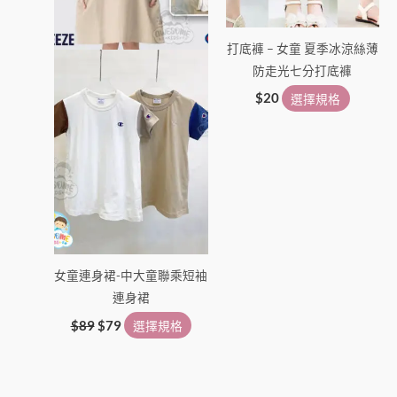
可
可
在
在
打底褲 – 女童 夏季冰涼絲薄
產
產
防走光七分打底褲
品
品
頁
頁
$
20
選擇規格
面
面
選
選
擇
擇
選
選
項
項
女童連身裙-中大童聯乘短袖
連身裙
$
89
$
79
選擇規格