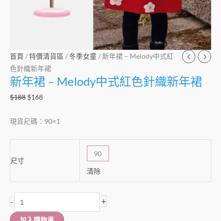
數
量
首頁
/
特價清貨區
/
冬季女童
/ 新年裙 – Melody中式紅
色針織新年裙
新年裙 – Melody中式紅色針織新年裙
$
188
$
168
現貨尺碼：90×1
90
尺寸
清除
+
-
加入購物車