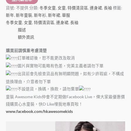
貨號:
不提供
分類:
冬季女童
,
女童
,
特價清貨區
,
連身裙
,
長袖
標籤:
新年
,
新年童裝
,
新年衫
,
新年裙
,
華服
冬季女童
,
女童
,
特價清貨區
,
連身裙
,
長袖
描述
額外資訊
購買前請慎重考慮清楚
訂單確認後，恕不能更改及取消
圖片與實物可能略有色差，完美主義者請勿下單
出貨前會先檢查貨品有無明顯問題，如有少許瑕疵，不構成
退換理由，介意者勿下單
不設退貨，換碼，換款，請勿棄單
童裝 Awesome Kids仲會不定期做Facebook Live，俾大家最優惠價
錢購買心水童裝，快D Like埋我地專頁啦！
www.facebook.com/hkawesomekids