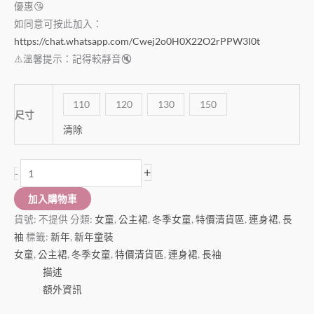
優惠😘
如同意可按此加入：
https://chat.whatsapp.com/Cwej2o0H0X22O2rPPW3I0t
⚠️溫馨提示：記得較靜音🔇
110
120
130
150
尺寸
清除
+
-
加入購物車
貨號:
不提供
分類:
女童
,
公主裙
,
冬季女童
,
特價清貨區
,
連身裙
,
長
袖
標籤:
新年
,
新年童裝
女童
,
公主裙
,
冬季女童
,
特價清貨區
,
連身裙
,
長袖
描述
額外資訊