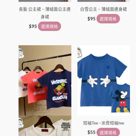
長髮 公主裙 – 薄絨面公主連
白雪公主 – 薄絨面連身裙
身裙
$
95
選擇規格
$
95
選擇規格
此
此
產
產
品
品
有
有
多
多
種
種
款
款
式。
式。
可
可
在
在
短袖Tee –米奇短袖tee
產
產
品
品
$
55
選擇規格