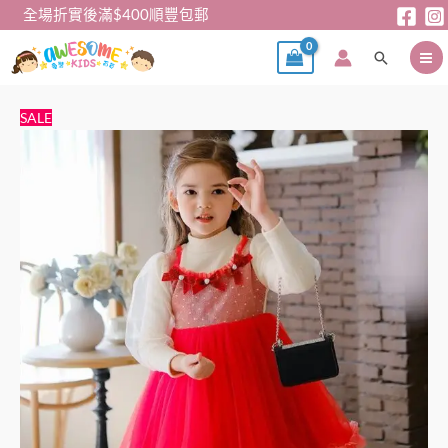
跳
全場折實後滿$400順豐包郵
至
搜
主
尋
要
內
新
原
目
SALE
容
年
始
前
裙
價
價
-
格：
格：
韓
$168。
$138。
版
公
主
裙
（內
絨）
數
量