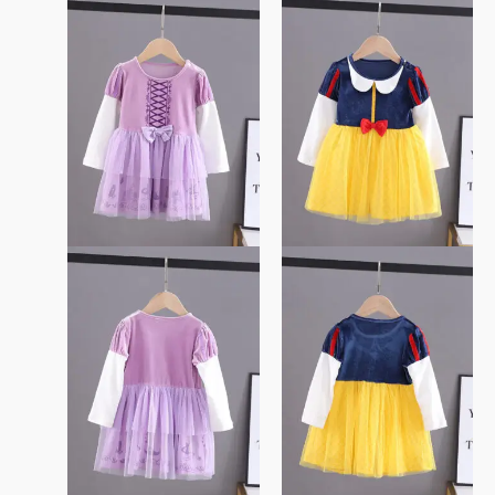
此
此
產
產
品
品
有
有
多
多
種
種
款
款
式。
式。
可
可
在
在
產
產
品
品
頁
頁
面
面
選
選
擇
擇
選
選
項
項