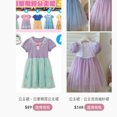
多
多
種
種
款
款
式。
式。
可
可
在
在
產
產
品
品
頁
頁
面
面
選
選
擇
擇
選
選
項
項
公主裙 – 日單棉質公主裙
公主裙 – 公主泡泡袖紗裙
$
89
選擇規格
$
168
選擇規格