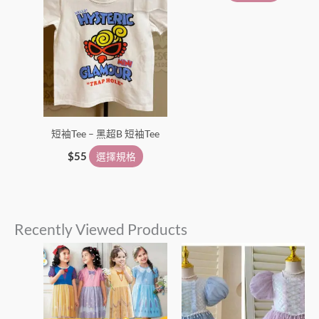
頁
頁
面
面
選
選
擇
擇
選
選
項
項
短袖Tee – 黑超B 短袖Tee
$
55
選擇規格
Recently Viewed Products
此
此
產
產
品
品
有
有