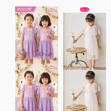
原
目
$150/2件
此
此
SALE
始
前
產
產
價
價
品
格：
格：
品
$109。
$99。
有
有
多
多
種
種
款
款
式。
式。
可
可
在
在
產
產
品
品
頁
頁
面
面
選
選
擇
擇
選
選