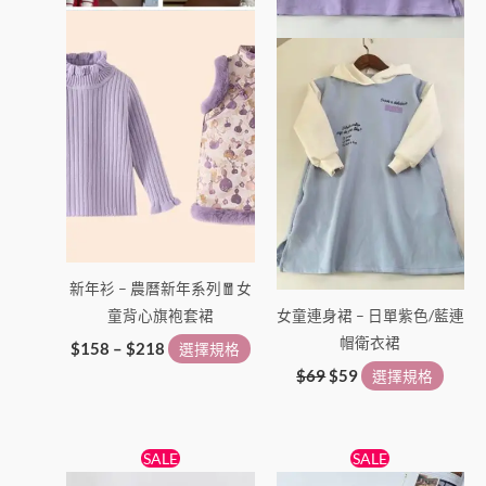
在
在
產
產
品
品
頁
頁
面
面
選
選
擇
擇
選
選
項
項
新年衫 – 農曆新年系列🧧女
童背心旗袍套裙
女童連身裙 – ️️️️日單紫色/藍連
帽衛衣裙
$
158
–
$
218
選擇規格
$
69
$
59
選擇規格
原
目
原
目
此
此
SALE
SALE
始
前
始
前
產
產