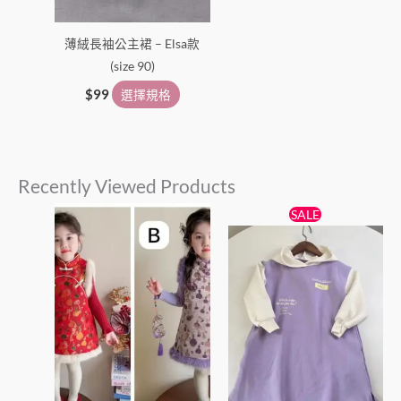
薄絨長袖公主裙 – Elsa款
(size 90)
$
99
選擇規格
Recently Viewed Products
價
原
目
此
此
SALE
格
始
前
產
產
範
價
價
圍：
品
格：
格：
品
$158
$69。
$59。
有
有
到
多
多
$218
種
種
款
款
式。
式。
可
可