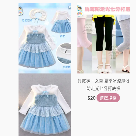
此
此
產
產
品
品
有
有
多
多
種
種
款
款
式。
式。
可
可
在
在
打底褲 – 女童 夏季冰涼絲薄
產
產
防走光七分打底褲
品
品
頁
頁
$
20
選擇規格
面
面
選
選
擇
擇
選
選
項
項