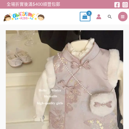
跳
全場折實後滿$400順豐包郵
至
搜
主
尋
要
內
新
容
年
衫
–
農
曆
新
年
系
列
🧧
女
童
粉