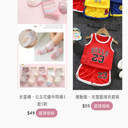
款
款
式。
式。
可
可
在
在
產
產
品
品
頁
頁
面
面
選
選
擇
擇
選
選
項
項
女童襪 – 公主花邊中筒襪1
運動服 – 兒童籃球衣套裝
套5對
$
55
選擇規格
$
49
選擇規格