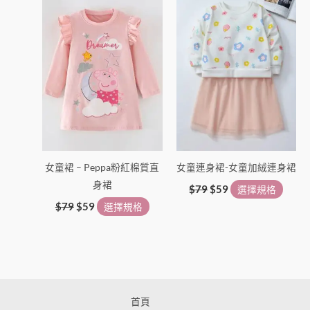
價
價
價
價
格：
格：
品
格：
格：
品
$79。
$59。
$79。
$59。
有
有
多
多
種
種
款
款
式。
式。
可
可
在
在
產
產
女童裙 – Peppa粉紅棉質直
女童連身裙-女童加絨連身裙
品
品
身裙
頁
頁
$
79
$
59
選擇規格
面
面
$
79
$
59
選擇規格
選
選
擇
擇
選
選
項
項
首頁