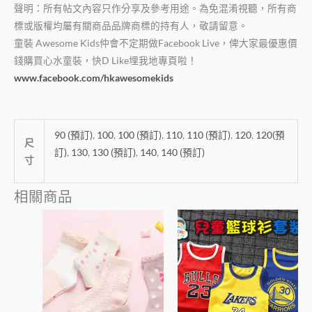
聲明：所有帖文內容只作分享及參考用途。為免混淆視聽，所有商
標或版權均屬有關商品品牌商標的持有人，敬請留意。
童裝
Awesome Kids
仲會不定期做
Facebook Live
，俾大家最優惠價
錢購買心水童裝，快
D Like
埋我地專頁啦！
www.facebook.com/hkawesomekids
90 (預訂)
,
100
,
100 (預訂)
,
110
,
110 (預訂)
,
120
,
120(預
尺
訂)
,
130
,
130 (預訂)
,
140
,
140 (預訂)
寸
相關商品
此
此
產
產
品
品
有
有
多
多
種
種