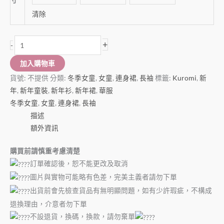
清除
+
-
加入購物車
貨號:
不提供
分類:
冬季女童
,
女童
,
連身裙
,
長袖
標籤:
Kuromi
,
新
年
,
新年童裝
,
新年衫
,
新年裙
,
華服
冬季女童
,
女童
,
連身裙
,
長袖
描述
額外資訊
購買前請慎重考慮清楚
訂單確認後，恕不能更改及取消
圖片與實物可能略有色差，完美主義者請勿下單
出貨前會先檢查貨品有無明顯問題，如有少許瑕疵，不構成
退換理由，介意者勿下單
不設退貨，換碼，換款，請勿棄單