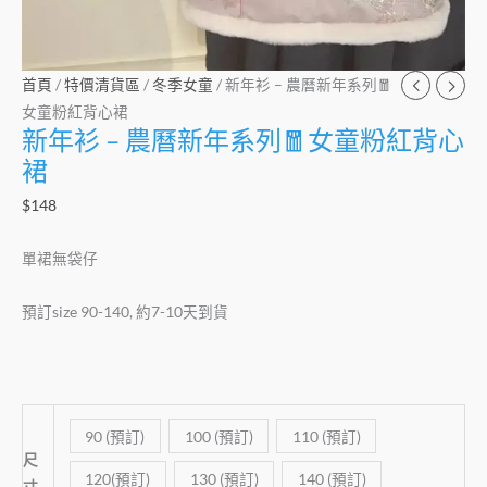
紅
背
心
首頁
/
特價清貨區
/
冬季女童
/ 新年衫 – 農曆新年系列🧧
裙
女童粉紅背心裙
數
新年衫 – 農曆新年系列🧧女童粉紅背心
量
裙
$
148
單裙無袋仔
預訂size 90-140, 約7-10天到貨
90 (預訂)
100 (預訂)
110 (預訂)
尺
120(預訂)
130 (預訂)
140 (預訂)
寸