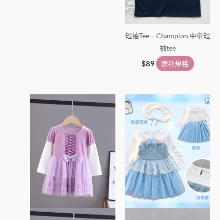
項
項
短袖Tee – Champion 中童短
袖tee
$
89
選擇規格
此
此
產
產
品
品
有
有
多
多
種
種
款
款
式。
式。
可
可
在
在