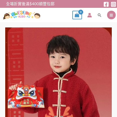
跳
全場折實後滿$400順豐包郵
至
搜
主
尋
要
內
新
容
年
衫
–
農
曆
新
年
系
列
🧧
兒
童
羊