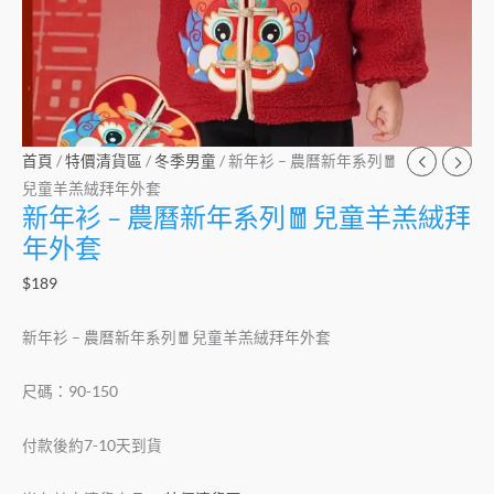
羔
絨
拜
年
外
套
首頁
/
特價清貨區
/
冬季男童
/ 新年衫 – 農曆新年系列🧧
數
兒童羊羔絨拜年外套
新年衫 – 農曆新年系列🧧兒童羊羔絨拜
量
年外套
$
189
新年衫 – 農曆新年系列🧧兒童羊羔絨拜年外套
尺碼：90-150
付款後約7-10天到貨