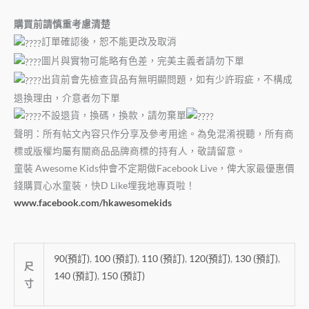
購買前請慎重考慮清楚
訂單確認後，恕不能更改及取消
圖片與實物可能略有色差，完美主義者請勿下單
出貨前會先檢查貨品有無明顯問題，如有少許瑕疵，不構成
退換理由，介意者勿下單
不設退貨，換碼，換款，請勿棄單
聲明：所有帖文內容只作分享及參考用途。為免混淆視聽，所有商
標或版權均屬有關商品品牌商標的持有人，敬請留意。
童裝
Awesome Kids
仲會不定期做
Facebook Live
，俾大家最優惠價
錢購買心水童裝，快
D Like
埋我地專頁啦！
www.facebook.com/hkawesomekids
90(預訂)
,
100 (預訂)
,
110 (預訂)
,
120(預訂)
,
130 (預訂)
,
尺
140 (預訂)
,
150 (預訂)
寸