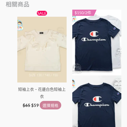
相關商品
原
目
$150/2件
此
此
SALE
始
前
產
產
價
價
格：
格：
品
品
$65。
$59。
有
有
多
多
種
種
款
款
式。
式。
可
可
在
在
產
產
短袖上衣 – 花邊白色短袖上
品
品
衣
頁
頁
面
面
$
65
$
59
選擇規格
選
選
擇
擇
選
選