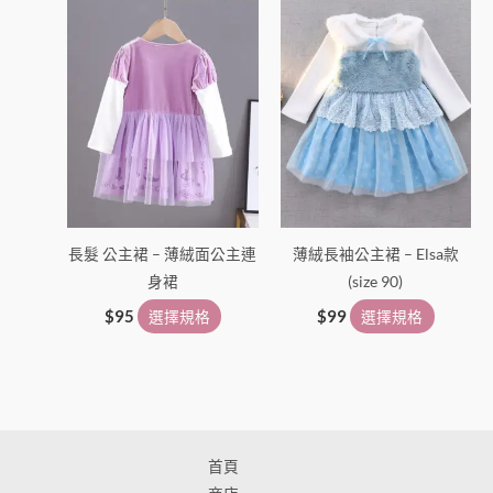
產
產
品
品
頁
頁
面
面
選
選
擇
擇
選
選
項
項
長髮 公主裙 – 薄絨面公主連
薄絨長袖公主裙 – Elsa款
身裙
(size 90)
$
95
選擇規格
$
99
選擇規格
首頁