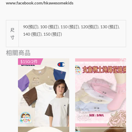
www.facebook.com/hkawesomekids
90(預訂)
,
100 (預訂)
,
110 (預訂)
,
120(預訂)
,
130 (預訂)
,
尺
140 (預訂)
,
150 (預訂)
寸
相關商品
$150/2件
此
此
產
產
品
品
有
有
多
多
種
種
款
款
式。
式。
可
可
在
在