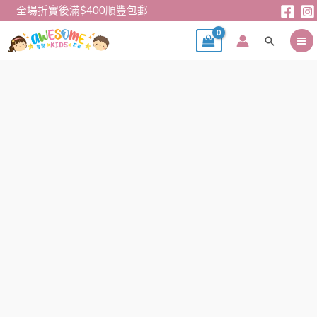
跳
全場折實後滿$400順豐包郵
至
搜
主
尋
要
內
新
容
年
衫
–
農
曆
新
年
系
列
🧧
兒
童
紅