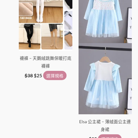
多
多
種
種
款
款
式。
式。
可
可
在
在
產
產
襪褲 – 天鵝絨跳舞保暖打底
品
品
襪褲
頁
頁
面
面
$
38
$
25
選擇規格
選
選
擇
擇
選
選
項
項
Elsa 公主裙 – 薄絨面公主連
身裙