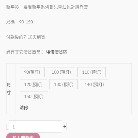
新年衫 – 農曆新年系列🧧兒童紅色針織外套
尺碼：90-150
付款後約7-10天到貨
尚有其它清貨商品：
特價清貨區
90(預訂)
100 (預訂)
110 (預訂)
120(預訂)
130 (預訂)
140 (預訂)
尺
寸
150 (預訂)
清除
+
-
加入購物車