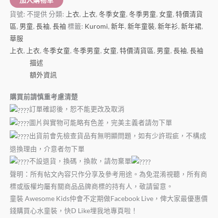
貨號:
不提供
分類:
上衣
,
上衣
,
冬季女童
,
冬季男童
,
女童
,
特價清貨
區
,
男童
,
長袖
,
長袖
標籤:
Kuromi
,
新年
,
新年童裝
,
新年衫
,
新年裙
,
華服
上衣
,
上衣
,
冬季女童
,
冬季男童
,
女童
,
特價清貨區
,
男童
,
長袖
,
長袖
描述
額外資訊
購買前請慎重考慮清楚
訂單確認後，恕不能更改及取消
圖片與實物可能略有色差，完美主義者請勿下單
出貨前會先檢查貨品有無明顯問題，如有少許瑕疵，不構成
退換理由，介意者勿下單
不設退貨，換碼，換款，請勿棄單
聲明：所有帖文內容只作分享及參考用途。為免混淆視聽，所有商
標或版權均屬有關商品品牌商標的持有人，敬請留意。
童裝
Awesome Kids
仲會不定期做
Facebook Live
，俾大家最優惠價
錢購買心水童裝，快
D Like
埋我地專頁啦！