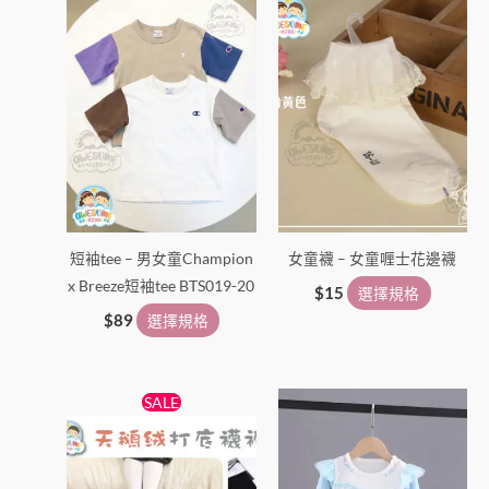
產
產
品
品
頁
頁
面
面
選
選
擇
擇
選
選
項
項
短袖tee – 男女童Champion
女童襪 – 女童喱士花邊襪
x Breeze短袖tee BTS019-20
$
15
選擇規格
$
89
選擇規格
原
目
此
此
SALE
始
前
產
產
價
價
格：
格：
品
品
$38。
$25。
有
有