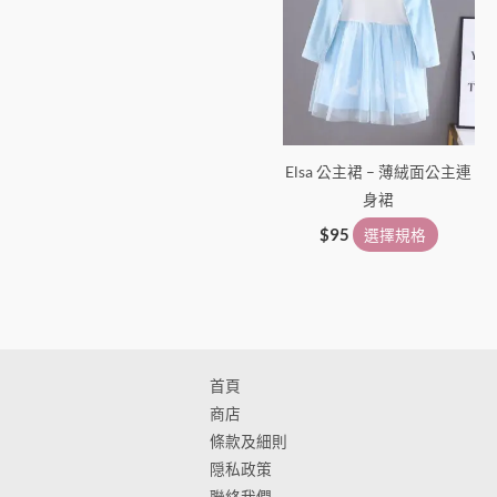
面
面
選
選
擇
擇
選
選
項
項
Elsa 公主裙 – 薄絨面公主連
身裙
$
95
選擇規格
首頁
商店
條款及細則
隠私政策
聯絡我們