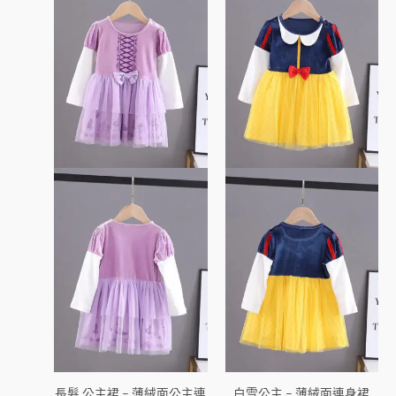
品
品
有
有
多
多
種
種
款
款
式。
式。
可
可
在
在
產
產
品
品
頁
頁
面
面
選
選
擇
擇
選
選
項
項
長髮 公主裙 – 薄絨面公主連
白雪公主 – 薄絨面連身裙