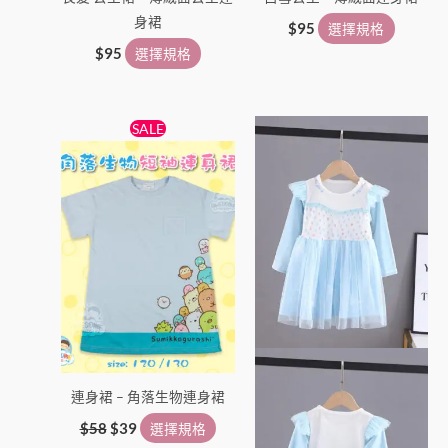
身裙
$
95
選擇規格
$
95
選擇規格
原
目
此
此
SALE
始
前
產
產
價
價
格：
格：
品
品
$58。
$39。
有
有
多
多
種
種
款
款
式。
式。
可
可
在
在
產
產
連身裙 – 角落生物連身裙
品
品
頁
頁
$
58
$
39
選擇規格