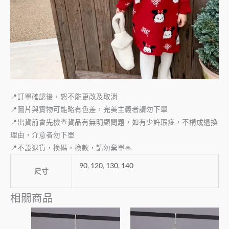
📍訂單確認後，恕不能更改及取消
📍圖片與實物可能略有色差，完美主義者請勿下單
📍出貨前會先檢查貨品有無明顯問題，如有少許瑕疵，不構成退換
理由，介意者勿下單
📍不設退貨，換碼，換款，請勿棄單🙏
90
,
120
,
130
,
140
尺寸
相關商品
此
此
產
產