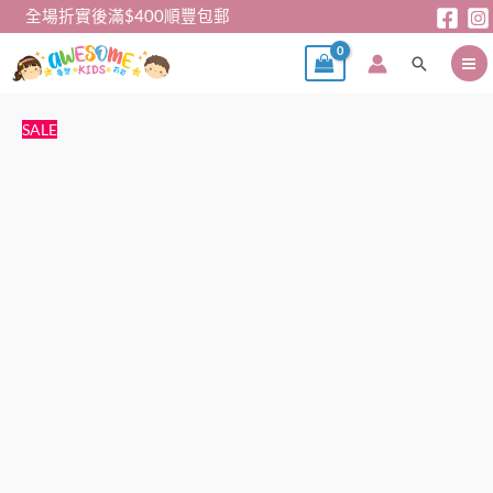
跳
全場折實後滿$400順豐包郵
至
搜
主
尋
要
內
新
原
目
SALE
容
年
始
前
系
價
價
列
格：
格：
-
$188。
$168。
米
妮
中
式
針
織
套
連
身