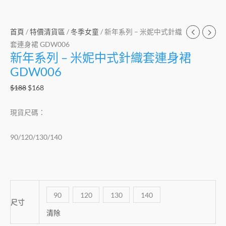
首頁
/
特價清貨區
/
冬季女童
/ 新年系列 – 米妮中式針織
套連身裙 GDW006
新年系列 – 米妮中式針織套連身裙
GDW006
$
188
$
168
現貨尺碼：
90/120/130/140
90
120
130
140
尺寸
清除