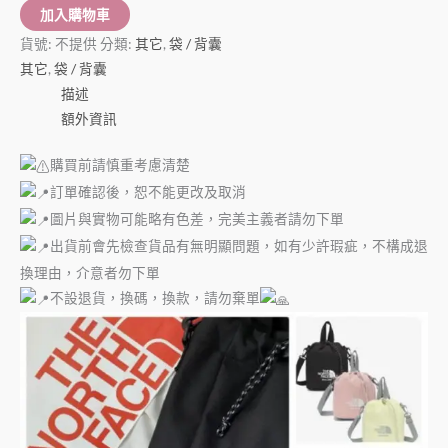
加入購物車
貨號:
不提供
分類:
其它
,
袋 / 背囊
其它
,
袋 / 背囊
描述
額外資訊
購買前請慎重考慮清楚
訂單確認後，恕不能更改及取消
圖片與實物可能略有色差，完美主義者請勿下單
出貨前會先檢查貨品有無明顯問題，如有少許瑕疵，不構成退
換理由，介意者勿下單
不設退貨，換碼，換款，請勿棄單