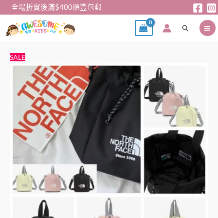
跳
全場折實後滿$400順豐包郵
至
搜
主
尋
要
內
斜
原
目
SALE
容
孭
始
前
袋
價
價
-
格：
格：
TNF
$129。
$99。
水
桶
袋
數
量