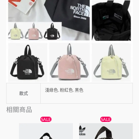
淺綠色
,
粉紅色
,
黑色
款式
相關商品
原
目
原
目
SALE
SALE
始
前
始
前
價
價
價
價
格：
格：
格：
格：