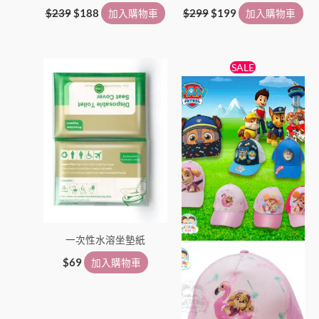
$
239
$
188
加入購物車
$
299
$
199
加入購物車
原
目
此
SALE
始
前
產
價
價
格：
格：
品
$69。
$59。
有
多
種
款
式。
可
在
一次性水溶坐墊紙
產
品
$
69
加入購物車
頁
面
選