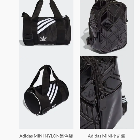
$239。
$188。
$299。
$199。
Adidas MINI NYLON黑色袋
Adidas MINI小背囊