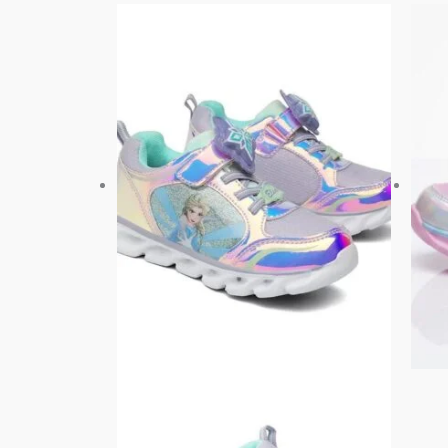
此
產
品
有
多
種
款
式。
可
在
產
品
頁
面
選
擇