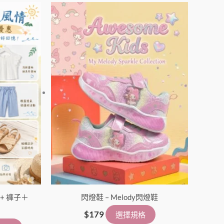
此
此
產
產
品
品
有
有
多
多
種
種
款
款
式。
式。
可
可
在
在
產
產
品
品
頁
頁
面
面
+ 褲子＋
選
閃燈鞋 – Melody閃燈鞋
選
擇
擇
$
179
選擇規格