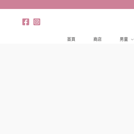
跳
至
主
要
內
首頁
商店
男童
容