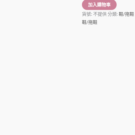
加入購物車
貨號:
不提供
分類:
鞋/拖鞋
鞋/拖鞋