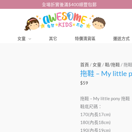
全場折實後滿$400順豐包郵
女童
其它
特價清貨區
運送方式
拖
首頁
/
女童
/
鞋/拖鞋
/ 拖鞋 
拖鞋 – My little
鞋
–
$
59
My
little
拖鞋 – My little pony 拖鞋
pony
鞋底尺碼：
拖
170(內長17cm)
鞋
180(內長18cm)
數
190(內長19cm)