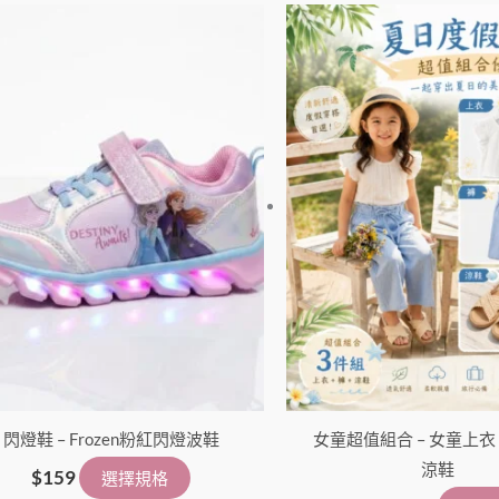
價
此
格
產
範
品
圍：
有
$150
到
多
$249
種
款
式。
可
在
產
品
頁
面
閃燈鞋 – Frozen粉紅閃燈波鞋
選
女童超值組合 – 女童上衣 
擇
涼鞋
$
159
選擇規格