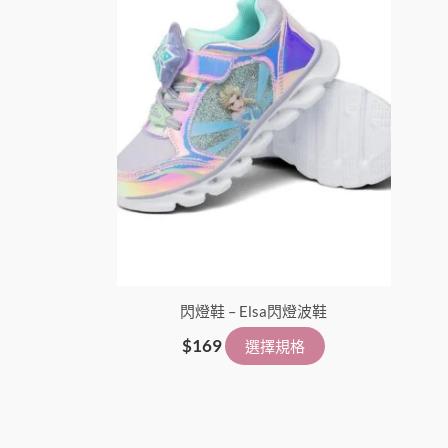
選
項
閃燈鞋 – Elsa閃燈波鞋
$
169
選擇規格