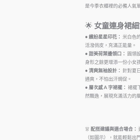
連
是今季衣櫃裡的必備人氣
身
裙
🌟
女童連身裙細
|
• 繽紛星星印花：
米白色
清
活潑俏皮，充滿正能量。
爽
• 甜美荷葉邊領口：
圓領
無
身形之餘更增添一份小女
袖
• 清爽無袖設計：
針對夏
傘
通爽，不怕出汗焗促。
裙
• 層次感 A 字裙襬：
裙襬
數
然飄逸，展現充滿活力的
量
👗
配搭建議與適合場合：
（如圖示），就能輕鬆出