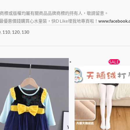
商標或版權均屬有關商品品牌商標的持有人，敬請留意。
e，俾大家最優惠價錢購買心水童裝，快D Like埋我地專頁啦！
www.facebook.
0
,
110
,
120
,
130
原
目
此
SALE
始
前
產
價
價
品
格：
格：
有
$38。
$25。
多
種
款
式。
可