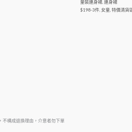
童裝連身裙
,
連身裙
$198-3件
,
女童
,
特價清貨
，不構成退換理由，介意者勿下單