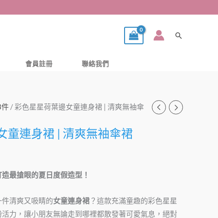
搜
尋
會員註冊
聯絡我們
3件
/ 彩色星星荷葉邊女童連身裙 | 清爽無袖傘
童連身裙 | 清爽無袖傘裙
，打造最搶眼的夏日度假造型！
一件清爽又吸睛的
女童連身裙
？這款充滿童趣的彩色星星
紛活力，讓小朋友無論走到哪裡都散發著可愛氣息，絕對