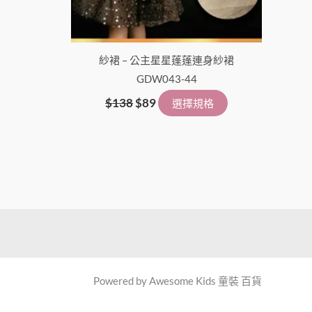
紗裙 – 公主星星蓬蓬連身紗裙
GDW043-44
$
138
$
89
選擇規格
Powered by Awesome Kids 童裝 百貨