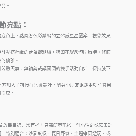
單品。
節亮點：
的底色上，點綴著色彩繽紛的立體感星星圖案，視覺效果
設計配搭精緻的荷葉邊點綴，猶如花瓣般包圍肩膀，修飾
孩的優雅。
日悶熱天氣，無袖剪裁讓囡囡的雙手活動自如，保持腋下
下方加入了拼接荷葉邊設計，隨著小朋友跑跳走動時會自
層次感。
這款星星裙非常百搭！只需簡單配搭一對小涼鞋或羅馬鞋
門。特別適合：沙灘度假、夏日野餐、主題樂園遊玩、或