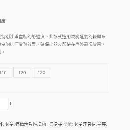
肌膚
們特別注重童裝的舒適度。此款式選用親膚透氣的輕薄布
優良的排汗散熱效果，確保小朋友即使在戶外盡情放電，
適。
110
120
130
+
3件
,
女童
,
特價清貨區
,
短袖
,
連身裙
標籤:
女童連身裙
,
童裝
,