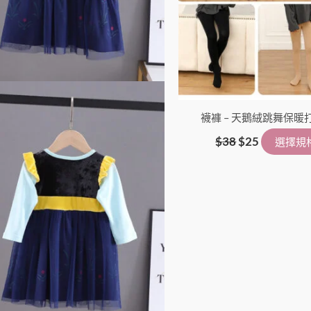
在
產
品
頁
面
選
擇
襪褲 – 天鵝絨跳舞保暖
選
$
38
$
25
選擇規
項