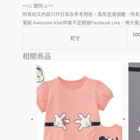
==⚠️ 聲明 ⚠️==
所有帖文內容只作分享及參考用途。為免混淆視聽，所有
童裝 Awesome Kids仲會不定期做Facebook Liv
10
尺寸
相關商品
此
產
品
有
多
種
款
式。
可