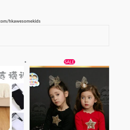
com/hkawesomekids
原
目
此
此
SALE
始
前
產
產
價
價
品
品
格：
格：
有
有
$138。
$89。
多
多
種
種
款
款
式。
式。
可
可