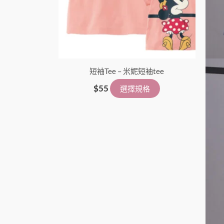
在
產
品
頁
面
短袖Tee – 米妮短袖tee
選
擇
$
55
選擇規格
選
項