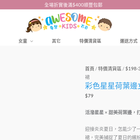
全場折實後滿$400順豐包郵
女童
其它
特價清貨區
運送方式
彩
首頁
/
特價清貨區
/
$198-
色
裙
彩色星星荷葉邊女
星
星
$
79
荷
葉
活潑星星 × 甜美荷葉邊
邊
女
迎接炎炎夏日，怎能少了
童
裙，完美捕捉了夏日的繽