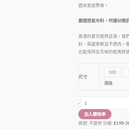
週末家庭聚會。
嚴選透氣布料，呵護幼嫩
香港的夏天既熱且濕，我
料，質感柔軟且不透肉。
也能保持全天候的乾爽舒
100
尺寸
清除
-
加入購物車
貨號:
不提供
分類:
$198-