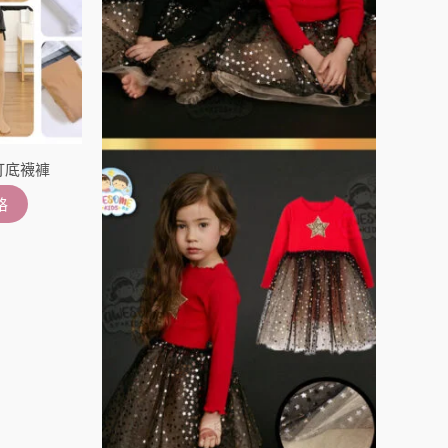
在
在
產
產
品
品
頁
頁
面
面
選
選
打底襪褲
擇
擇
選
選
格
項
項