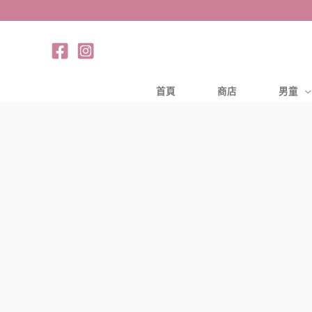
跳
至
主
要
內
首頁
商店
男童
容