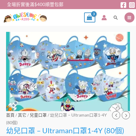
跳
全場折實後滿$400順豐包郵
至
搜
主
尋
要
內
幼
容
兒
口
罩
-
Ultraman
口
罩
1-
4Y
(80
首頁
/
其它
/
兒童口罩
/ 幼兒口罩 – Ultraman口罩1-4Y
個)
(80個)
數
幼兒口罩 – Ultraman口罩1-4Y (80個)
量