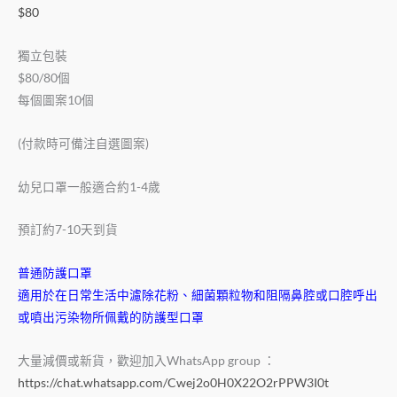
$
80
獨立包裝
$80/80個
每個圖案10個
(付款時可備注自選圖案)
幼兒口罩一般適合約1-4歲
預訂約7-10天到貨
普通防護口罩
適用於在日常生活中濾除花粉、細菌顆粒物和阻隔鼻腔或口腔呼出
或噴出污染物所佩戴的防護型口罩
大量減價或新貨，歡迎加入WhatsApp group ：
https://chat.whatsapp.com/Cwej2o0H0X22O2rPPW3I0t