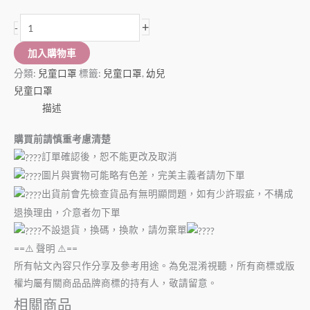
+
-
加入購物車
分類:
兒童口罩
標籤:
兒童口罩
,
幼兒
兒童口罩
描述
購買前請慎重考慮清楚
訂單確認後，恕不能更改及取消
圖片與實物可能略有色差，完美主義者請勿下單
出貨前會先檢查貨品有無明顯問題，如有少許瑕疵，不構成
退換理由，介意者勿下單
不設退貨，換碼，換款，請勿棄單
==⚠️ 聲明 ⚠️==
所有帖文內容只作分享及參考用途。為免混淆視聽，所有商標或版
權均屬有關商品品牌商標的持有人，敬請留意。
相關商品