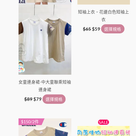
產
產
短袖上衣 – 花邊白色短袖上
品
品
衣
頁
頁
面
面
$
65
$
59
選擇規格
選
選
擇
擇
選
選
項
項
女童連身裙-中大童聯乘短袖
連身裙
$
89
$
79
選擇規格
原
目
$150/2件
此
此
SALE
始
前
產
產
價
價