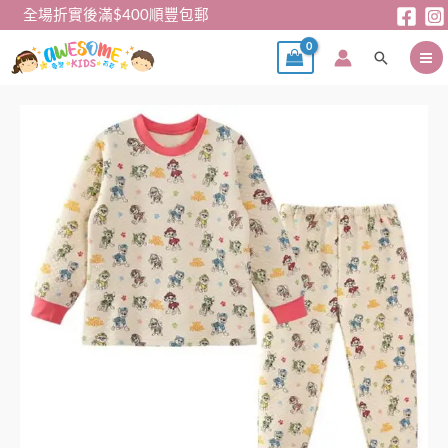
跳
全場折實後滿$400順豐包郵
至
搜
主
尋
要
內
家
容
居
服
–
日
單
PAW
加
厚
棉
質
家
居
服