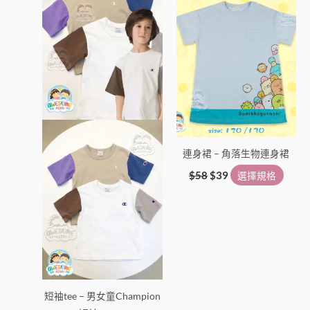
品
格：
格：
品
$58。
$39。
有
有
多
多
種
種
款
款
式。
式。
可
可
在
在
產
產
連身裙 – 角落生物連身裙
品
品
頁
頁
$
58
$
39
選擇規格
面
面
選
選
擇
擇
選
選
項
項
短袖tee – 男女童Champion