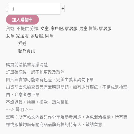
+
-
加入購物車
貨號:
不提供
分類:
女童
,
家居服
,
家居服
,
男童
標籤:
家居服
女童
,
家居服
,
家居服
,
男童
描述
額外資訊
購買前請慎重考慮清楚
訂單確認後，恕不能更改及取消
圖片與實物可能略有色差，完美主義者請勿下單
出貨前會先檢查貨品有無明顯問題，如有少許瑕疵，不構成退換理
由，介意者勿下單
不設退貨，換碼，換款，請勿棄單
==⚠️ 聲明 ⚠️==
聲明：所有帖文內容只作分享及參考用途。為免混淆視聽，所有商
標或版權均屬有關商品品牌商標的持有人，敬請留意。