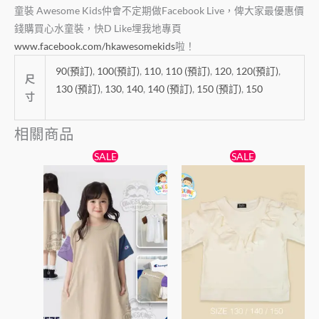
童裝 Awesome Kids仲會不定期做Facebook Live，俾大家最優惠價
錢購買心水童裝，快D Like埋我地專頁
www.facebook.com/hkawesomekids
啦！
90(預訂)
,
100(預訂)
,
110
,
110 (預訂)
,
120
,
120(預訂)
,
尺
130 (預訂)
,
130
,
140
,
140 (預訂)
,
150 (預訂)
,
150
寸
相關商品
原
目
原
目
此
此
SALE
SALE
始
前
始
前
產
產
價
價
價
價
格：
格：
品
格：
格：
品
$89。
$79。
$65。
$59。
有
有
多
多
種
種
款
款
式。
式。
可
可
在
在