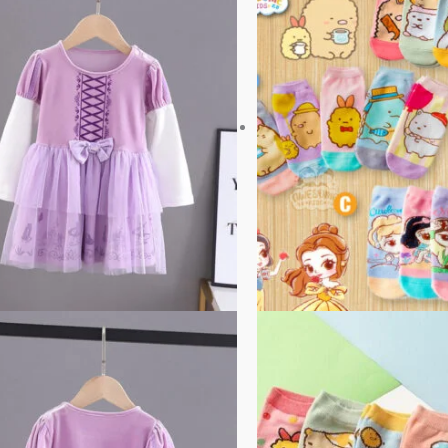
品
圍：
有
$45
到
多
$85
種
款
式。
可
在
產
品
頁
面
選
擇
選
項