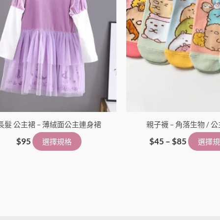
長髮 公主裙 – 薄絨面公主連身裙
親子襪 – 角落生物 / 
$
95
$
45
–
$
85
選擇規格
選擇規