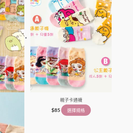
品
品
有
有
多
多
種
種
款
款
式。
式。
可
可
在
在
產
產
品
品
頁
頁
面
面
選
親子卡通襪
選
擇
擇
$
85
選擇規格
選
選
項
項