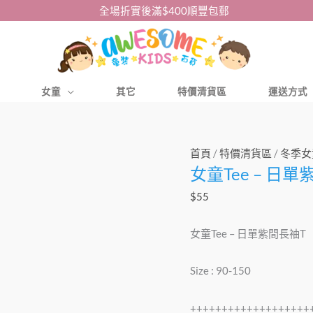
全場折實後滿$400順豐包郵
女童
其它
特價清貨區
運送方式
女
首頁
/
特價清貨區
/
冬季女
女童Tee – 日
童
Tee
$
55
-
日
女童Tee – 日單紫間長䄂T
單
紫
Size : 90-150
間
長
+++++++++++++++++++