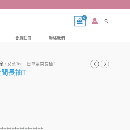
搜
尋
會員註冊
聯絡我們
童
/ 女童Tee – 日單紫間長䄂T
單紫間長䄂T
+++++++++++++++++