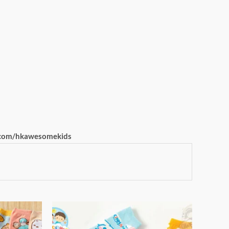
com/hkawesomekids
此
此
產
產