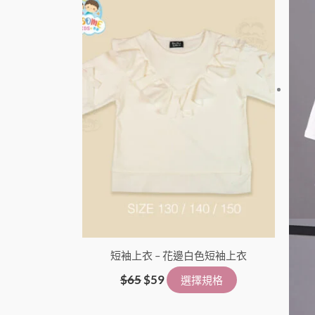
品
格：
格：
有
$65。
$59。
多
種
款
式。
可
在
產
品
頁
面
選
短袖上衣 – 花邊白色短袖上衣
擇
選
$
65
$
59
選擇規格
項