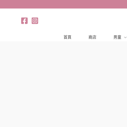
跳
至
主
要
內
首頁
商店
男童
容