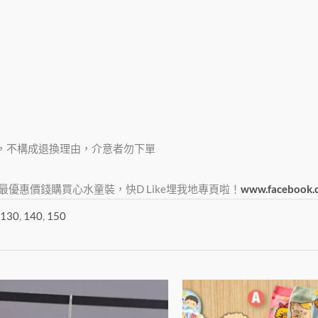
，不構成退換理由，介意者勿下單
e，俾大家最優惠價錢購買心水童裝，快D Like埋我地專頁啦！
www.facebook.
130
,
140
,
150
價
此
格
產
範