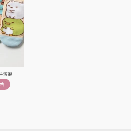
公主短襪
格