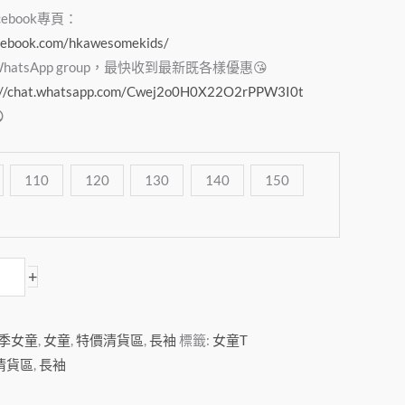
acebook專頁：
cebook.com/hkawesomekids/
tsApp group，最快收到最新既各樣優惠😘
://chat.whatsapp.com/Cwej2o0H0X22O2rPPW3I0t

110
120
130
140
150
+
季女童
,
女童
,
特價清貨區
,
長袖
標籤:
女童T
清貨區
,
長袖