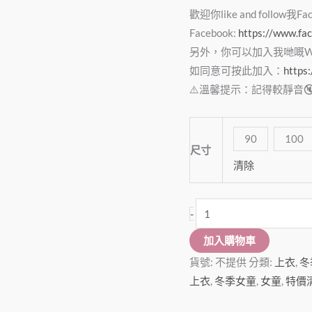
䄂
歡迎你like and follow我F
T
Facebook:
https://www.fa
數
另外，你可以加入我哋嘅Wha
量
如同意可按此加入：
https
⚠️溫馨提示：記得較靜音
90
100
尺寸
清除
-
加入購物車
貨號:
不提供
分類:
上衣
,
冬
上衣
,
冬季女童
,
女童
,
特價