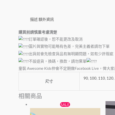
描述
額外資訊
購買前請慎重考慮清楚
訂單確認後，恕不能更改及取消
圖片與實物可能略有色差，完美主義者請勿下單
出貨前會先檢查貨品有無明顯問題，如有少許瑕疵
不設退貨，換碼，換款，請勿棄單
童裝 Awesome Kids仲會不定期做Facebook Liv
90
,
100
,
110
,
120
,
尺寸
相關商品
原
目
此
SALE
始
前
產
價
價