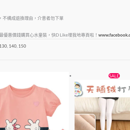
，不構成退換理由，介意者勿下單
e，俾大家最優惠價錢購買心水童裝，快D Like埋我地專頁啦！
www.facebook.
130
,
140
,
150
原
目
此
SALE
始
前
產
價
價
品
格：
格：
有
$38。
$25。
多
種
款