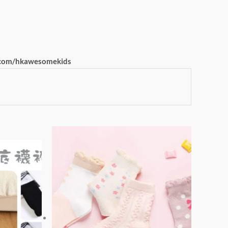
com/hkawesomekids
此
此
產
產
品
品
有
有
多
多
種
種
款
款