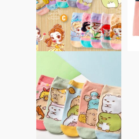
式。
可
在
產
品
頁
面
選
擇
選
項