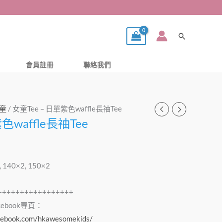
搜
尋
會員註冊
聯絡我們
童
/ 女童Tee – 日單紫色waffle長䄂Tee
色waffle長䄂Tee
1, 140×2, 150×2
+++++++++++++++++
acebook專頁：
cebook.com/hkawesomekids/