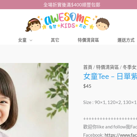
全場折實後滿$400順豐包郵
女童
其它
特價清貨區
運送方式
女
首頁
/
特價清貨區
/
冬季女
女童Tee – 日單紫
童
Tee
$
45
–
日
Size : 90×1, 120×2, 130×
單
紫
+++++++++++++++++++
色
歡迎你like and follow我F
waffle
Facebook:
https://www.fa