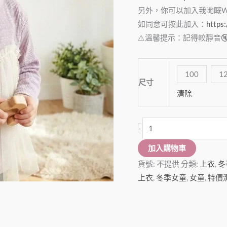
長
另外，你可以加入我哋嘅Wha
䄂
如同意可按此加入：
https
Tee
⚠️溫馨提示：記得較靜音
數
量
100
1
尺寸
清除
-
加入購物車
貨號:
不提供
分類:
上衣
,
冬
上衣
,
冬季女童
,
女童
,
特價