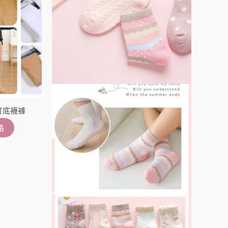
式。
式。
可
可
在
在
產
產
品
品
頁
頁
面
面
選
選
打底襪褲
擇
擇
選
選
格
項
項