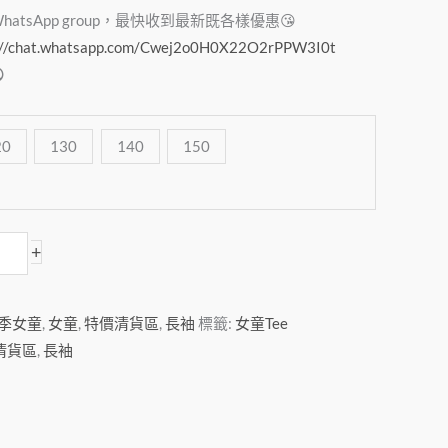
tsApp group，最快收到最新既各樣優惠😘
://chat.whatsapp.com/Cwej2o0H0X22O2rPPW3I0t

20
130
140
150
+
季女童
,
女童
,
特價清貨區
,
長袖
標籤:
女童Tee
清貨區
,
長袖