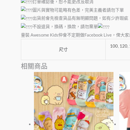
訂單確認後，恕不能更改及取消
圖片與實物可能略有色差，完美主義者請勿下單
出貨前會先檢查貨品有無明顯問題，如有少許瑕疵
不設退貨，換碼，換款，請勿棄單
童裝 Awesome Kids仲會不定期做Facebook Liv
100
,
120
,
尺寸
相關商品
價
此
格
產
範
品
圍：
有
$45
到
多
$85
種
款