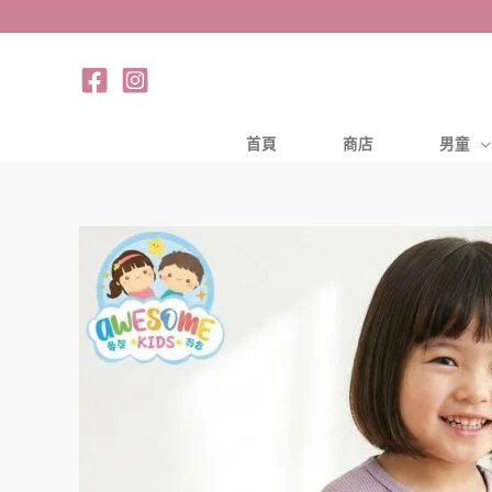
跳
至
主
要
內
首頁
商店
男童
容