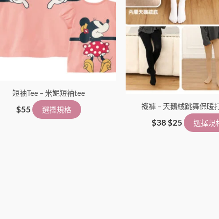
式。
可
在
產
品
頁
面
短袖Tee – 米妮短袖tee
選
擇
襪褲 – 天鵝絨跳舞保暖
$
55
選擇規格
選
$
38
$
25
選擇規
項