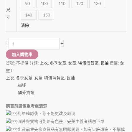
90
100
110
120
130
尺
140
150
寸
清除
+
-
加入購物車
貨號:
不提供
分類:
上衣
,
冬季女童
,
女童
,
特價清貨區
,
長袖
標籤:
女
童T
上衣
,
冬季女童
,
女童
,
特價清貨區
,
長袖
描述
額外資訊
購買前請慎重考慮清楚
訂單確認後，恕不能更改及取消
圖片與實物可能略有色差，完美主義者請勿下單
出貨前會先檢查貨品有無明顯問題，如有少許瑕疵，不構成