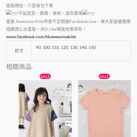
退換理由，介意者勿下單
不設退貨，換碼，換款，請勿棄單
童裝 Awesome Kids仲會不定期做Facebook Live，俾大家最優惠價
錢購買心水童裝，快D Like埋我地專頁啦！
www.facebook.com/hkawesomekids
90
,
100
,
110
,
120
,
130
,
140
,
150
尺寸
相關商品
原
目
原
目
此
此
SALE
SALE
始
前
始
前
產
產
價
價
價
價
格：
格：
品
格：
格：
品
$89。
$79。
$55。
$45。
有
有
多
多
種
種
款
款
式。
式。