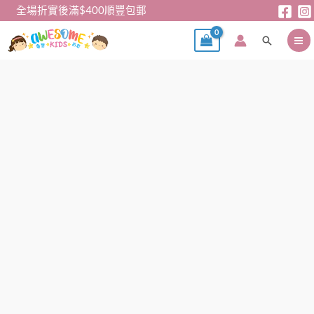
跳
全場折實後滿$400順豐包郵
至
搜
主
尋
要
內
女
容
童
Tee
-
日
單
粉
紅
色
長
䄂
Tee
數
量