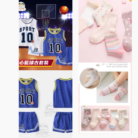
產
產
價
價
格：
格：
品
品
$65。
$55。
有
有
多
多
種
種
款
款
式。
式。
可
可
在
在
產
產
品
品
頁
頁
面
面
選
選
擇
擇
選
選
項
項