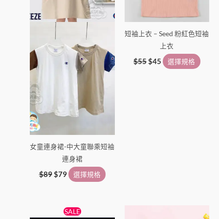
可
可
在
在
產
產
短袖上衣 – Seed 粉紅色短袖
品
品
上衣
頁
頁
面
面
$
55
$
45
選擇規格
選
選
擇
擇
選
選
項
項
女童連身裙-中大童聯乘短袖
連身裙
$
89
$
79
選擇規格
原
目
此
此
SALE
始
前