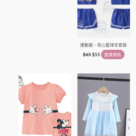
擇
擇
選
選
項
項
運動服 – 背心籃球衣套裝
$
65
$
55
選擇規格
此
此
產
產
品
品
有
有
多
多
種
種
款
款
式。
式。