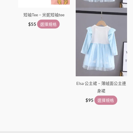
可
可
在
在
短袖Tee – 米妮短袖tee
產
產
品
品
$
55
選擇規格
頁
頁
面
面
選
選
擇
擇
選
選
項
項
Elsa 公主裙 – 薄絨面公主連
身裙
$
95
選擇規格