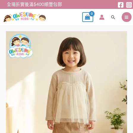
跳
全場折實後滿$400順豐包郵
至
搜
主
尋
要
內
女
容
童
Tee
–
日
單
waffle
長
䄂
Tee
數
量