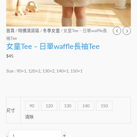
首頁
/
特價清貨區
/
冬季女童
/ 女童Tee – 日單waffle長
䄂Tee
女童Tee – 日單waffle長䄂Tee
$
45
Size : 90×1, 120×2, 130×2, 140×1, 150×1
90
120
130
140
150
尺寸
清除
+
-