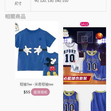
90
,
120
,
130
,
140
,
150
尺寸
相關商品
原
目
此
此
SALE
始
前
產
產
價
價
品
格：
格：
品
$65。
$55。
有
有
多
多
種
種
款
款
式。
式。
可
可
在
在
短袖Tee –米奇短袖tee
產
產
品
品
$
55
選擇規格
頁
頁
面
面
選
選