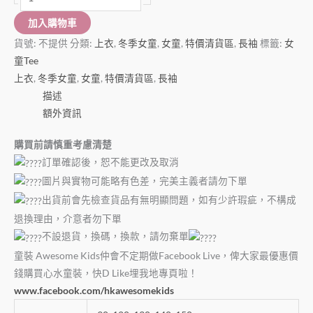
加入購物車
貨號:
不提供
分類:
上衣
,
冬季女童
,
女童
,
特價清貨區
,
長袖
標籤:
女
童Tee
上衣
,
冬季女童
,
女童
,
特價清貨區
,
長袖
描述
額外資訊
購買前請慎重考慮清楚
訂單確認後，恕不能更改及取消
圖片與實物可能略有色差，完美主義者請勿下單
出貨前會先檢查貨品有無明顯問題，如有少許瑕疵，不構成
退換理由，介意者勿下單
不設退貨，換碼，換款，請勿棄單
童裝 Awesome Kids仲會不定期做Facebook Live，俾大家最優惠價
錢購買心水童裝，快D Like埋我地專頁啦！
www.facebook.com/hkawesomekids