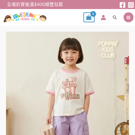
跳
全場折實後滿$400順豐包郵
至
搜
主
尋
要
內
女
容
童
T
裇
短
褲
套
裝
|
趣
味
爆
谷
圖