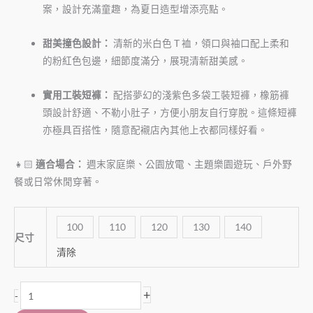
案，設計充滿童趣，為夏日造型增添亮點。
甜美撞色設計：
清新的米白色 T 裇，領口與袖口配上柔和
的粉紅色包邊，細節度滿分，展現清新甜美感。
實用工裝短褲：
配搭夢幻的淺紫色多袋工裝短褲，橡筋褲
頭設計舒適、不勒小肚子，方便小朋友自行穿脫。這條短褲
亦極具百搭性，隨意配襯店內其他上衣都同樣好看。
👧🏻
適合場合：
週末家庭樂、公園放電、主題樂園遊玩、戶外野
餐或日常休閒穿著。
100
110
120
130
140
尺寸
清除
+
-