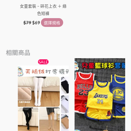
產
女童套裝 – 碎花上衣 ＋ 綠
品
色短褲
頁
面
$
79
$
69
選擇規格
選
擇
選
相關商品
項
原
目
此
此
SALE
始
前
產
產
價
價
格：
格：
品
品
$38。
$25。
有
有
多
多
種
種
款
款
式。
式。
可
可
在
在