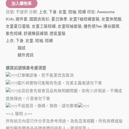
加入購物車
貨號:
不提供
分類:
上衣
,
下身
,
女童
,
短袖
,
短褲
標籤:
Awesome
Kids
,
兩件套
,
囡囡去街衫
,
夏日換季
,
女童T裇短褲套裝
,
女童休閒服
,
女童夏日童裝
,
女童工裝短褲
,
女童短袖套裝
,
撞色領Tee
,
爆谷圖案
,
紫色短褲
,
舒適橡筋褲頭
,
透氣童裝
上衣
,
下身
,
女童
,
短袖
,
短褲
描述
額外資訊
購買前請慎重考慮清楚
訂單確認後，恕不能更改及取消
圖片與實物可能略有色差，完美主義者請勿下單
出貨前會先檢查貨品有無明顯問題，如有少許瑕疵，不構成
退換理由，介意者勿下單
不設退貨，換碼，換款，請勿棄單
==⚠️ 聲明 ⚠️==
所有帖文內容只作分享及參考用途。為免混淆視聽，所有商標或版
權均屬有關商品品牌商標的持有人，敬請留意。