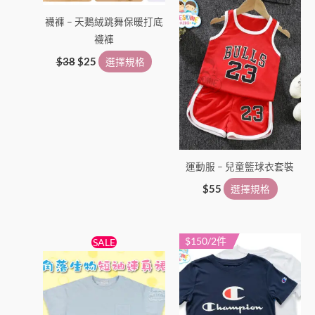
產
產
襪褲 – 天鵝絨跳舞保暖打底
品
品
襪褲
頁
頁
面
面
$
38
$
25
選擇規格
選
選
擇
擇
選
選
項
項
運動服 – 兒童籃球衣套裝
$
55
選擇規格
原
目
$150/2件
此
此
SALE
始
前
產
產
價
價
格：
格：
品
品
$58。
$39。
有
有
多
多