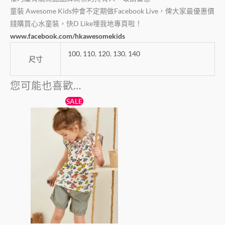
童裝 Awesome Kids仲會不定期做Facebook Live，俾大家最優惠價
錢購買心水童裝，快D Like埋我地專頁啦！
www.facebook.com/hkawesomekids
100
,
110
,
120
,
130
,
140
尺寸
您可能也喜歡…
原
目
此
SALE
始
前
產
價
價
格：
格：
品
$79。
$69。
有
多
種
款
式。
可
在