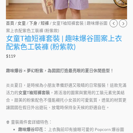
案
上
衣
首頁
/
女童
/
下身
/
短褲
/ 女童T裇短褲套裝 | 趣味爆谷圖
配
案上衣配紫色工裝褲 (粉紫款)
紫
女童T裇短褲套裝 | 趣味爆谷圖案上衣
色
配紫色工裝褲 (粉紫款)
工
$
119
裝
褲
趣味爆谷 × 夢幻粉紫，為囡囡打造最亮眼的夏日休閒造型！
(粉
紫
炎炎夏日，是時候為小朋友準備舒適又吸睛的日常服裝！這款充滿
款)
活力的
女童T裇短褲套裝
，將活潑的圖案與實用的工裝元素完美結
數
合。甜美的粉紫配色不僅能襯托小女孩的可愛氣質，透氣的材質更
量
讓囡囡在假日外出遊玩、放電時保持全天候的舒適自在。
🍿 童裝兩件套詳細特色：
趣味爆谷印花：
上衣胸前印有搶眼可愛的 Popcorn 爆谷圖