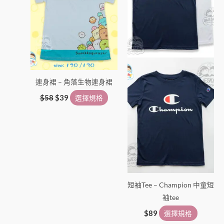
種
種
款
款
式。
式。
可
可
在
在
產
產
連身裙 – 角落生物連身裙
品
品
頁
頁
$
58
$
39
選擇規格
面
面
選
選
擇
擇
選
選
項
項
短袖Tee – Champion 中童短
袖tee
$
89
選擇規格