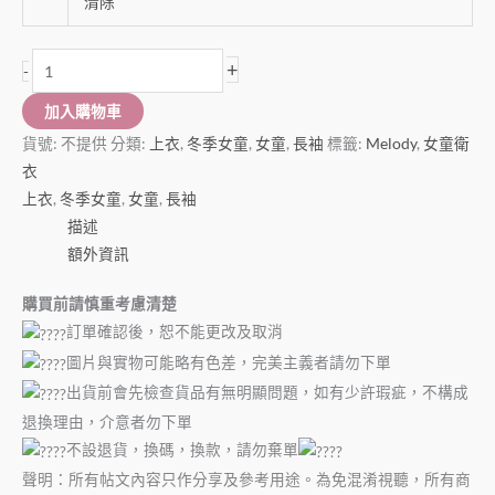
清除
+
-
加入購物車
貨號:
不提供
分類:
上衣
,
冬季女童
,
女童
,
長袖
標籤:
Melody
,
女童衛
衣
上衣
,
冬季女童
,
女童
,
長袖
描述
額外資訊
購買前請慎重考慮清楚
訂單確認後，恕不能更改及取消
圖片與實物可能略有色差，完美主義者請勿下單
出貨前會先檢查貨品有無明顯問題，如有少許瑕疵，不構成
退換理由，介意者勿下單
不設退貨，換碼，換款，請勿棄單
聲明：所有帖文內容只作分享及參考用途。為免混淆視聽，所有商