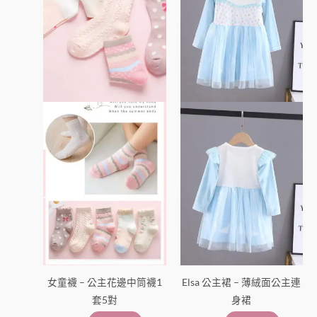
多
多
種
種
款
款
式。
式。
可
可
在
在
產
產
品
品
頁
頁
面
面
選
選
擇
擇
選
選
項
項
女童襪 – 公主花邊中筒襪1
Elsa 公主裙 – 薄絨面公主連
套5對
身裙