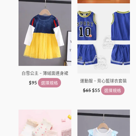
產
產
品
品
頁
頁
面
面
選
選
擇
擇
選
選
項
項
白雪公主 – 薄絨面連身裙
運動服 – 背心籃球衣套裝
$
95
選擇規格
$
65
$
55
選擇規格
此
此
產
產
品
品
有
有