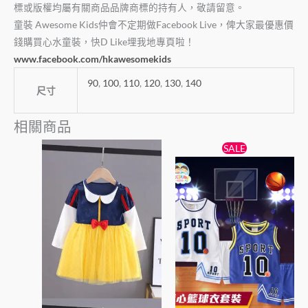
標或版權均屬有關商品品牌商標的持有人，敬請留意。
童裝
Awesome Kids
仲會不定期做
Facebook Live
，俾大家最優惠價
錢購買心水童裝，快
D Like
埋我地專頁啦！
www.facebook.com/hkawesomekids
90
,
100
,
110
,
120
,
130
,
140
尺寸
相關商品
原
目
此
此
SALE
始
前
產
產
價
價
品
格：
格：
品
$65。
$55。
有
有
多
多
種
種
款
款
式。
式。
可
可
在
在