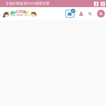
跳
全場折實後滿$400順豐包郵
至
搜
主
尋
要
內
女
容
童
Melody
衛
衣
數
量