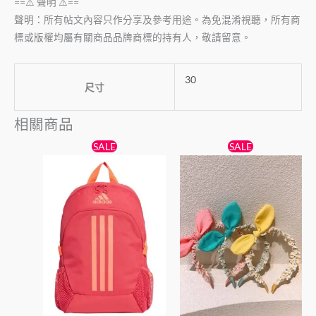
==⚠️ 聲明 ⚠️==
聲明：所有帖文內容只作分享及參考用途。為免混淆視聽，所有商
標或版權均屬有關商品品牌商標的持有人，敬請留意。
30
尺寸
相關商品
原
目
原
目
此
SALE
SALE
始
前
始
前
產
價
價
價
價
格：
格：
格：
格：
品
$178。
$139。
$45。
$39。
有
多
種
款
式。
可
在