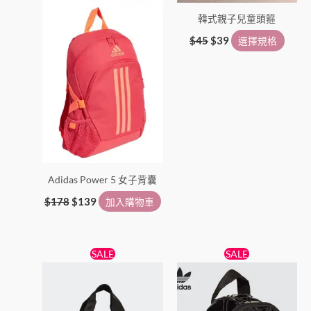
產
韓式親子兒童頭箍
品
頁
$
45
$
39
選擇規格
面
選
擇
選
項
Adidas Power 5 女子背囊
$
178
$
139
加入購物車
原
目
原
目
SALE
SALE
始
前
始
前
價
價
價
價
格：
格：
格：
格：
$239。
$188。
$299。
$199。