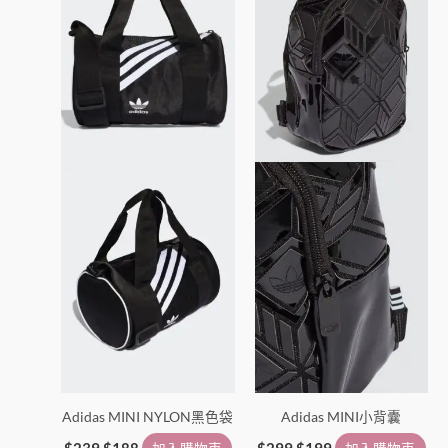
Adidas MINI NYLON黑色袋
Adidas MINI小背囊