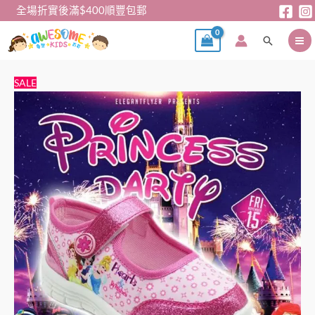
跳
全場折實後滿$400順豐包郵
至
搜
主
尋
要
內
女
原
目
SALE
容
童
始
前
鞋
價
價
-
格：
格：
公
$138。
$119。
主
鞋
(30
碼)
數
量