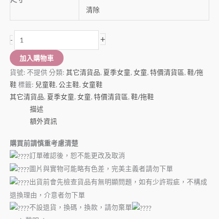
清除
+
-
加入購物車
貨號:
不提供
分類:
其它清貨品
,
夏季女童
,
女童
,
特價清貨區
,
鞋/拖
鞋
標籤:
兒童鞋
,
公主鞋
,
女童鞋
其它清貨品
,
夏季女童
,
女童
,
特價清貨區
,
鞋/拖鞋
描述
額外資訊
購買前請慎重考慮清楚
訂單確認後，恕不能更改及取消
圖片與實物可能略有色差，完美主義者請勿下單
出貨前會先檢查貨品有無明顯問題，如有少許瑕疵，不構成
退換理由，介意者勿下單
不設退貨，換碼，換款，請勿棄單