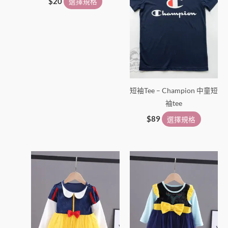
頁
頁
$
20
選擇規格
面
面
選
選
擇
擇
選
選
項
項
短袖Tee – Champion 中童短
袖tee
$
89
選擇規格
此
此
產
產
品
品
有
有
多
多
種
種