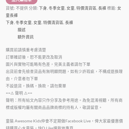
貨號:
不提供
分類:
下身
,
冬季女童
,
女童
,
特價清貨區
,
長褲
標籤:
女
童長褲
下身
,
冬季女童
,
女童
,
特價清貨區
,
長褲
描述
額外資訊
購買前請慎重考慮清楚
訂單確認後，恕不能更改及取消
圖片與實物可能略有色差，完美主義者請勿下單
出貨前會先檢查貨品有無明顯問題，如有少許瑕疵，不構成退換理
由，介意者勿下單
不設退貨，換碼，換款，請勿棄單
==⚠️ 聲明 ⚠️==
聲明：所有帖文內容只作分享及參考用途。為免混淆視聽，所有商
標或版權均屬有關商品品牌商標的持有人，敬請留意。
童裝 Awesome Kids仲會不定期做Facebook Live，俾大家最優惠價
錢購買心水童裝，快D Like埋我地專頁