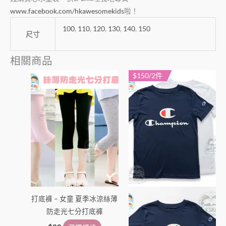
www.facebook.com/hkawesomekids
啦！
100
,
110
,
120
,
130
,
140
,
150
尺寸
相關商品
$150/2件
此
此
產
產
品
品
有
有
多
多
種
種
款
款
式。
式。
可
可
在
在
打底褲 – 女童 夏季冰涼絲薄
產
產
防走光七分打底褲
品
品