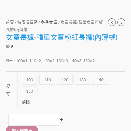
首頁
/
特價清貨區
/
冬季女童
/ 女童長褲-韓單女童粉紅
長褲(內薄絨)
女童長褲-韓單女童粉紅長褲(內薄絨)
$
89
Size : 100×1, 110×2, 120×2, 130×3, 140×3, 150×2
100
110
120
130
140
尺
150
寸
清除
+
-
加入購物車