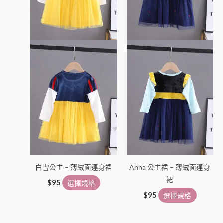
款
款
式。
式。
可
可
在
在
產
產
品
品
頁
頁
面
面
選
選
擇
擇
選
選
項
項
白雪公主 – 薄絨面連身裙
Anna 公主裙 – 薄絨面連身
裙
$
95
選擇規格
$
95
選擇規格