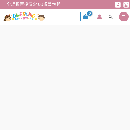
跳
全場折實後滿$400順豐包郵
至
搜
主
尋
要
內
女
容
童
長
褲-
韓
單
女
童
粉
紅
長
褲
(內
薄