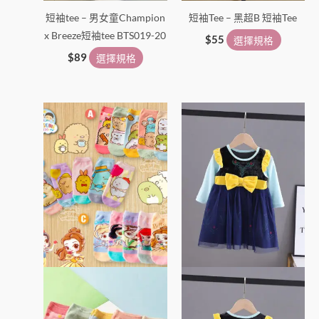
短袖tee – 男女童Champion
短袖Tee – 黑超B 短袖Tee
x Breeze短袖tee BTS019-20
$
55
選擇規格
$
89
選擇規格
價
此
此
格
產
產
範
圍：
品
品
$45
有
有
到
多
多
$85
種
種
款
款
式。
式。
可
可
在
在
產
產
品
品