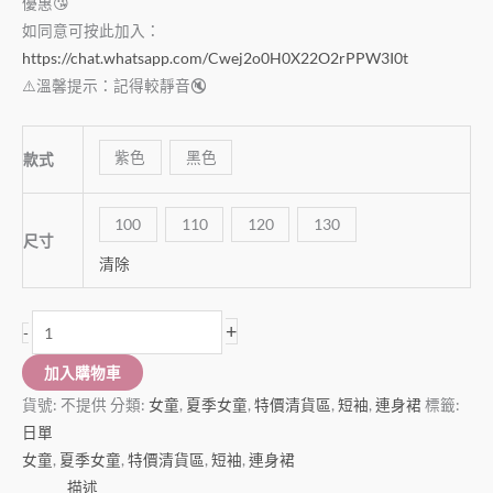
優惠😘
如同意可按此加入：
https://chat.whatsapp.com/Cwej2o0H0X22O2rPPW3I0t
⚠️溫馨提示：記得較靜音🔇
紫色
黑色
款式
100
110
120
130
尺寸
清除
+
-
加入購物車
貨號:
不提供
分類:
女童
,
夏季女童
,
特價清貨區
,
短袖
,
連身裙
標籤:
日單
女童
,
夏季女童
,
特價清貨區
,
短袖
,
連身裙
描述