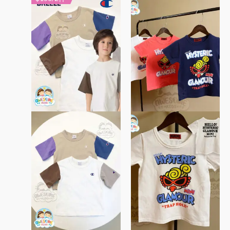
產
產
品
品
有
有
多
多
種
種
款
款
式。
式。
可
可
在
在
產
產
品
品
頁
頁
面
面
選
選
擇
擇
選
選
項
項