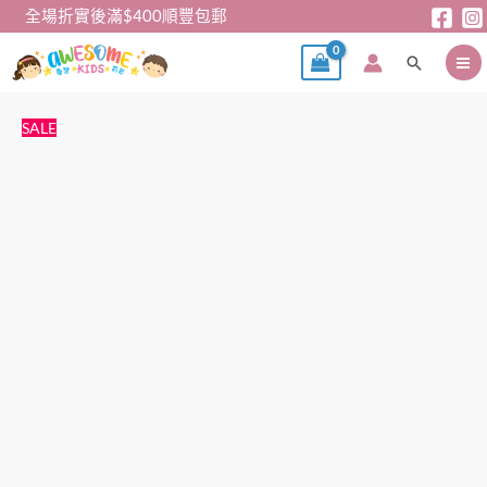
跳
全場折實後滿$400順豐包郵
至
搜
主
尋
要
內
女
原
目
SALE
容
童
始
前
連
價
價
身
格：
格：
裙
$79。
$69。
-
日
單
貓
貓
吊
帶
連
身