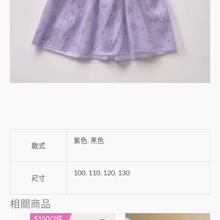
紫色
,
黑色
款式
100
,
110
,
120
,
130
尺寸
相關商品
$150/2件
此
此