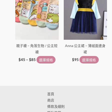
頁
頁
面
面
選
選
擇
擇
選
選
項
項
親子襪 – 角落生物 / 公主短
Anna 公主裙 – 薄絨面連身
襪
裙
$
45
–
$
85
選擇規格
$
95
選擇規格
首頁
商店
條款及細則