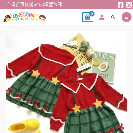
跳
全場折實後滿$400順豐包郵
至
搜
主
尋
要
內
容