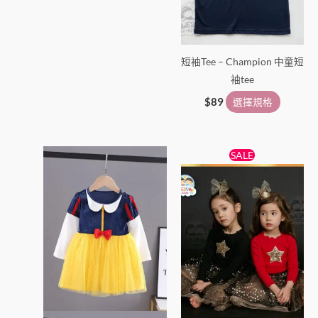
選
選
項
項
短袖Tee – Champion 中童短
袖tee
$
89
選擇規格
原
目
此
此
SALE
始
前
產
產
價
價
品
格：
格：
品
$138。
$89。
有
有
多
多
種
種
款
款
式。
式。
可
可
在
在