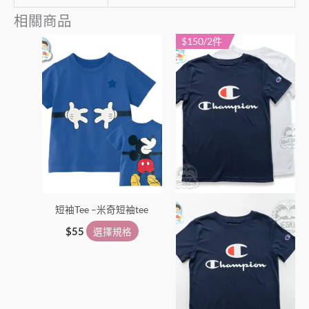
相關商品
$150/2件
此
此
產
產
品
品
有
有
多
多
種
種
款
款
式。
式。
可
可
在
在
短袖Tee –米奇短袖tee
產
產
品
品
$
55
選擇規格
頁
頁
面
面
選
選
擇
擇