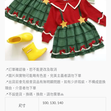
📍訂單確認後，恕不能更改及取消
📍圖片與實物可能略有色差，完美主義者請勿下單
📍出貨前會先檢查貨品有無明顯問題，如有少許瑕疵，不構成退換
理由，介意者勿下單
📍不設退貨，換碼，換款，請勿棄單🙏
100
,
130
,
140
尺寸