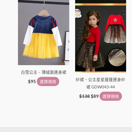
產
產
品
品
頁
頁
面
面
選
選
擇
擇
選
選
項
項
白雪公主 – 薄絨面連身裙
紗裙 – 公主星星蓬蓬連身紗
$
95
選擇規格
裙 GDW043-44
$
138
$
89
選擇規格