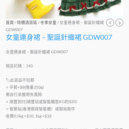
首頁
/
特價清貨區
/
冬季女童
/ 女童連身裙 – 聖誕針織裙
GDW007
女童連身裙 – 聖誕針織裙 GDW007
女童連身裙 – 聖誕針織裙 GDW007
現貨尺碼：140
🏷此貨品不包郵
⭐️ 平郵+$8(限重250g)
需自行承擔寄失風險
⭐️ 順豐到付(順豐站或智能櫃首KG約$20）
⭐️ 智郵站(香港郵政智能櫃）或郵局取件
收費0.5kg +$10, 1kg +$18