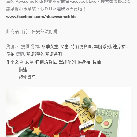
童裝 Awesome Kids仲會不定期做Facebook Live，俾大家最優惠價
錢購買心水童裝，快D Like埋我地專頁啦！
www.facebook.com/hkawesomekids
此商品目前已售完無法訂購
貨號:
不提供
分類:
冬季女童
,
女童
,
特價清貨區
,
聖誕系列
,
連身裙
,
長袖
標籤:
聖誕禮物
,
聖誕系列
冬季女童
,
女童
,
特價清貨區
,
聖誕系列
,
連身裙
,
長袖
描述
額外資訊