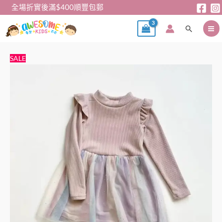
跳
全場折實後滿$400順豐包郵
至
搜
主
尋
要
內
女
原
目
SALE
容
童
始
前
連
價
價
身
格：
格：
裙-
$69。
$59。
日
單
連
身
紗
裙
數
量