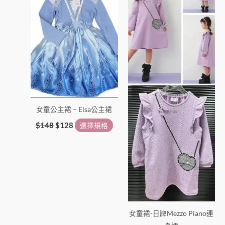
$148。
$128。
有
有
多
多
種
種
款
款
式。
式。
可
可
在
在
產
產
女童公主裙 – Elsa公主裙
品
品
頁
頁
$
148
$
128
選擇規格
面
面
選
選
擇
擇
選
選
項
項
女童裙-日牌Mezzo Piano連