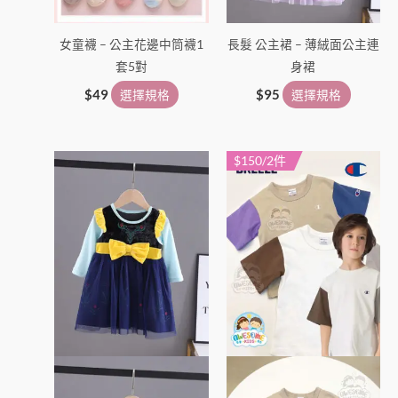
項
項
女童襪 – 公主花邊中筒襪1
長髮 公主裙 – 薄絨面公主連
套5對
身裙
$
49
選擇規格
$
95
選擇規格
$150/2件
此
此
產
產
品
品
有
有
多
多
種
種
款
款
式。
式。
可
可
在
在
產
產