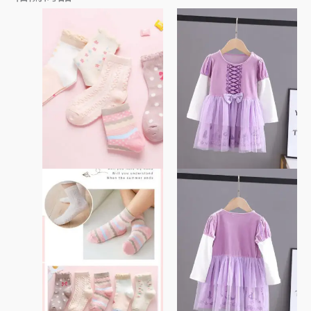
此
此
產
產
品
品
有
有
多
多
種
種
款
款
式。
式。
可
可
在
在
產
產
品
品
頁
頁
面
面
選
選
擇
擇
選
選