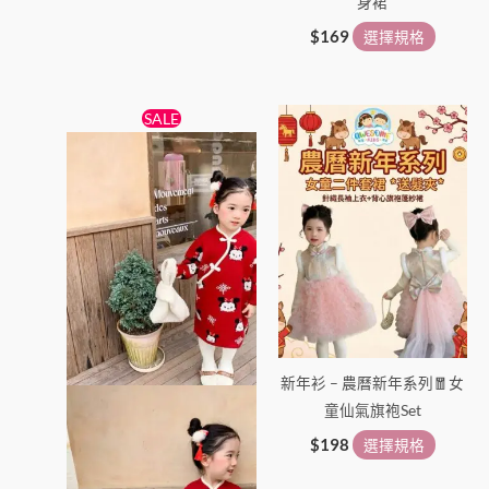
身裙
$
169
選擇規格
原
目
此
此
SALE
始
前
產
產
價
價
格：
格：
品
品
$188。
$168。
有
有
多
多
種
種
款
款
式。
式。
可
可
在
在
新年衫 – 農曆新年系列🧧女
產
產
童仙氣旗袍Set
品
品
頁
頁
$
198
選擇規格
面
面