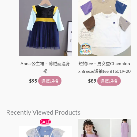
品
品
頁
頁
面
面
選
選
擇
擇
選
選
項
項
Anna 公主裙 – 薄絨面連身
短袖tee – 男女童Champion
裙
x Breeze短袖tee BTS019-20
$
95
選擇規格
$
89
選擇規格
Recently Viewed Products
原
目
此
此
SALE
始
前
產
產
價
價
格：
格：
品
品