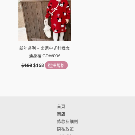
選
選
擇
擇
選
選
項
項
新年系列 – 米妮中式針織套
連身裙 GDW006
$
188
$
168
選擇規格
首頁
商店
條款及細則
隠私政策