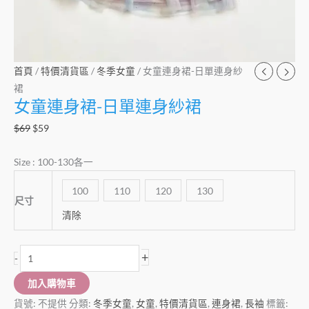
首頁
/
特價清貨區
/
冬季女童
/ 女童連身裙-日單連身紗
裙
女童連身裙-日單連身紗裙
$
69
$
59
Size : 100-130各一
100
110
120
130
尺寸
清除
+
-
加入購物車
貨號:
不提供
分類:
冬季女童
,
女童
,
特價清貨區
,
連身裙
,
長袖
標籤: