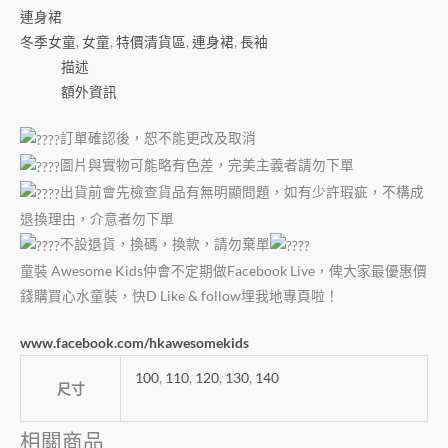
連身裙
冬季女童
,
女童
,
特價清貨區
,
連身裙
,
長袖
描述
額外資訊
訂單確認後，恕不能更改及取消
圖片與實物可能略有色差，完美主義者請勿下單
出貨前會先檢查貨品有無明顯問題，如有少許瑕疵，不構成
退換理由，介意者勿下單
不設退貨，換碼，換款，請勿棄單
童裝 Awesome Kids仲會不定期做Facebook Live，俾大家最優惠價
錢購買心水童裝，快D Like & follow埋我地專頁啦！
www.facebook.com/hkawesomekids
100
,
110
,
120
,
130
,
140
尺寸
相關商品