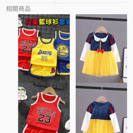
相關商品
此
此
產
產
品
品
有
有
多
多
種
種
款
款
式。
式。
可
可
在
在
產
產
品
品
頁
頁
面
面
選
選
擇
擇