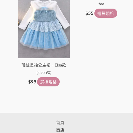
tee
品
品
頁
頁
$
55
選擇規格
面
面
選
選
擇
擇
選
選
項
項
薄絨長袖公主裙 – Elsa款
(size 90)
$
99
選擇規格
首頁
商店