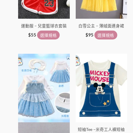
選
選
項
項
運動服 – 兒童籃球衣套裝
白雪公主 – 薄絨面連身裙
$
55
選擇規格
$
95
選擇規格
此
此
產
產
品
品
有
有
多
多
種
種
款
款
式。
式。
可
可
在
在
短袖Tee –米奇工人褲短袖
產
產