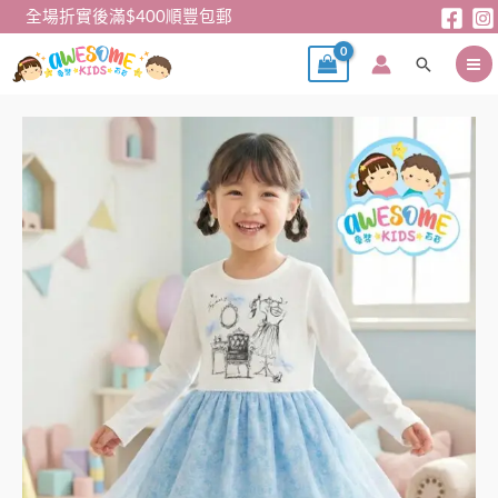
跳
全場折實後滿$400順豐包郵
至
搜
主
尋
要
內
女
容
童
連
身
裙-
日
單
薄
長
袖
連
身
紗
裙