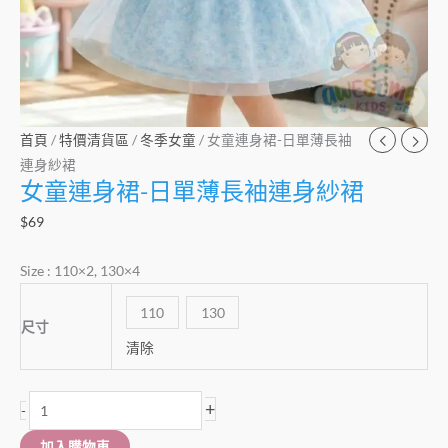
數
量
首頁
/
特價清貨區
/
冬季女童
/ 女童連身裙-日單薄長袖
連身紗裙
女童連身裙-日單薄長袖連身紗裙
$
69
Size : 110×2, 130×4
110
130
尺寸
清除
+
-
加入購物車