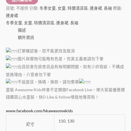
貨號:
不提供
分類:
冬季女童
,
女童
,
特價清貨區
,
連身裙
,
長袖
標籤:
連身裙
冬季女童
,
女童
,
特價清貨區
,
連身裙
,
長袖
描述
額外資訊
訂單確認後，恕不能更改及取消
圖片與實物可能略有色差，完美主義者請勿下單
出貨前會先檢查貨品有無明顯問題，如有少許瑕疵，不構成
退換理由，介意者勿下單
不設退貨，換碼，換款，請勿棄單
童裝 Awesome Kids仲會不定期做Facebook Live，俾大家最優惠價
錢購買心水童裝，快D Like & follow埋我地專頁啦！
www.facebook.com/hkawesomekids
110
,
130
尺寸