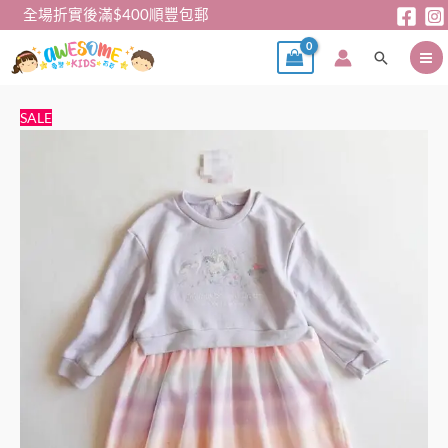
跳
全場折實後滿$400順豐包郵
至
搜
主
尋
要
內
女
原
目
SALE
容
童
始
前
連
價
價
身
格：
格：
裙-
$79。
$59。
日
單
獨
角
獸
衛
衣
拼
紗