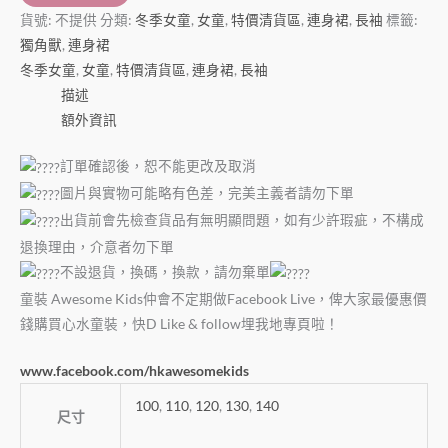
貨號:
不提供
分類:
冬季女童
,
女童
,
特價清貨區
,
連身裙
,
長袖
標籤:
獨角獸
,
連身裙
冬季女童
,
女童
,
特價清貨區
,
連身裙
,
長袖
描述
額外資訊
訂單確認後，恕不能更改及取消
圖片與實物可能略有色差，完美主義者請勿下單
出貨前會先檢查貨品有無明顯問題，如有少許瑕疵，不構成
退換理由，介意者勿下單
不設退貨，換碼，換款，請勿棄單
童裝 Awesome Kids仲會不定期做Facebook Live，俾大家最優惠價
錢購買心水童裝，快D Like & follow埋我地專頁啦！
www.facebook.com/hkawesomekids
100
,
110
,
120
,
130
,
140
尺寸