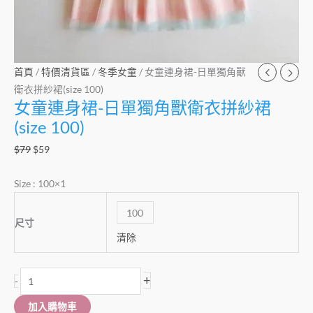
裙
(size
100)
數
首頁
/
特價清貨區
/
冬季女童
/ 女童連身裙-日單獨角獸
量
衛衣拼紗裙(size 100)
女童連身裙-日單獨角獸衛衣拼紗裙
(size 100)
$
79
$
59
Size : 100×1
100
尺寸
清除
+
-
加入購物車