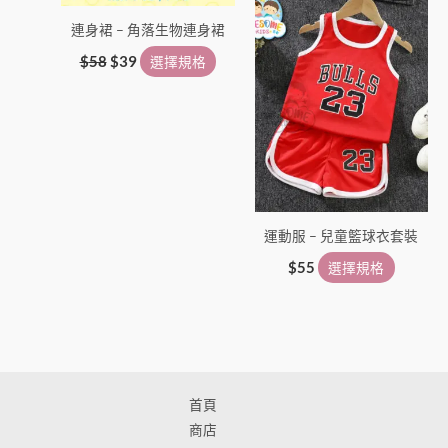
產
產
連身裙 – 角落生物連身裙
品
品
頁
頁
$
58
$
39
選擇規格
面
面
選
選
擇
擇
選
選
項
項
運動服 – 兒童籃球衣套裝
$
55
選擇規格
首頁
商店