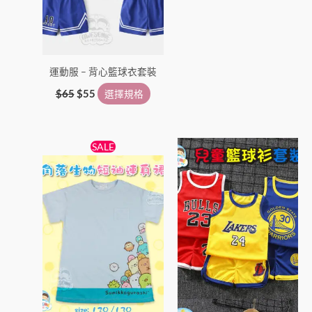
選
選
項
項
運動服 – 背心籃球衣套裝
$
65
$
55
選擇規格
原
目
此
此
SALE
始
前
產
產
價
價
格：
格：
品
品
$58。
$39。
有
有
多
多
種
種
款
款
式。
式。
可
可
在
在