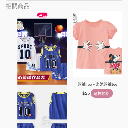
相關商品
原
目
此
此
SALE
始
前
產
產
價
價
格：
格：
品
品
$65。
$55。
有
有
多
多
種
種
款
款
式。
式。
可
可
在
在
短袖Tee – 米妮短袖tee
產
產
品
品
$
55
選擇規格
頁
頁
面
面
選
選
擇
擇