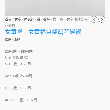
量
首頁
/
女童
/
內衣褲 / 襪 / 襪褲
/ 女童襪 – 女童棉質雙層
花邊襪
女童襪 – 女童棉質雙層花邊襪
$
39
–
$
59
$39/3對，$59/5對
Size (歲數,鞋碼）：
S: 1-3歲, 21-25碼
M: 4-6歲, 25-30碼
L: 7-9歲, 30-33碼
XL: 10-15歲, 34-37碼