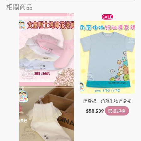
相關商品
原
目
此
此
SALE
始
前
產
產
價
價
品
格：
格：
品
$58。
$39。
有
有
多
多
種
種
款
款
式。
式。
可
可
在
在
產
產
連身裙 – 角落生物連身裙
品
品
頁
頁
$
58
$
39
選擇規格
面
面
選
選
擇
擇