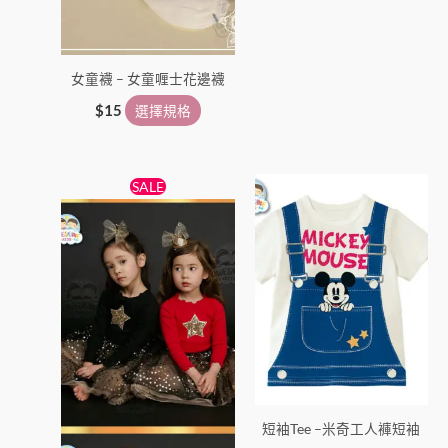
選
選
項
項
女童襪 – 女童喱士花邊襪
$
15
選擇規格
原
目
此
此
SALE
始
前
產
產
價
價
格：
格：
品
品
$138。
$89。
有
有
多
多
種
種
款
款
式。
式。
可
可
在
在
短袖Tee –米奇工人褲短袖
產
產