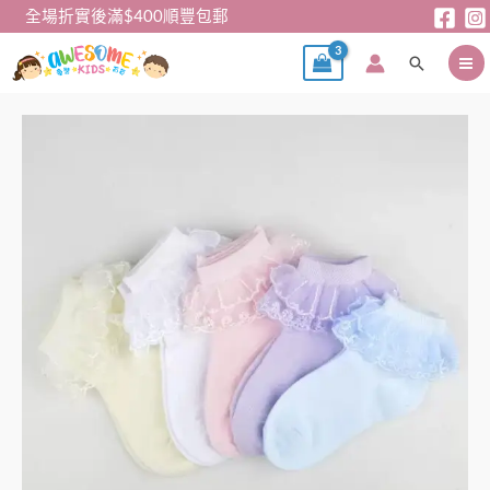
跳
全場折實後滿$400順豐包郵
至
搜
主
尋
要
內
女
價
容
童
格
襪
範
-
圍：
女
$39
童
到
棉
$59
質
雙
層
花
邊
襪
數