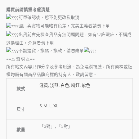
購買前請慎重考慮清楚
訂單確認後，恕不能更改及取消
圖片與實物可能略有色差，完美主義者請勿下單
出貨前會先檢查貨品有無明顯問題，如有少許瑕疵，不構成
退換理由，介意者勿下單
不設退貨，換碼，換款，請勿棄單
==⚠️ 聲明 ⚠️==
所有帖文內容只作分享及參考用途。為免混淆視聽，所有商標或版
權均屬有關商品品牌商標的持有人，敬請留意。
淺黃
,
淺藍
,
白色
,
粉紅
,
紫色
款式
S
,
M
,
L
,
XL
尺寸
「3對」, 「5對」
數量