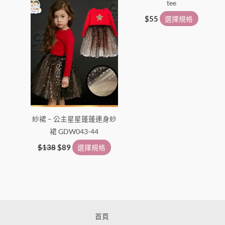
tee
品
品
頁
頁
$
55
選擇規格
面
面
選
選
擇
擇
選
選
項
項
紗裙 – 公主星星蓬蓬連身紗
裙 GDW043-44
$
138
$
89
選擇規格
首頁