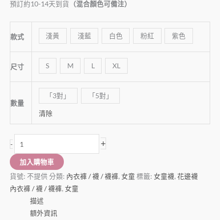
預訂約10-14天到貨
（混合顏色可備注）
淺黃
淺藍
白色
粉紅
紫色
款式
S
M
L
XL
尺寸
「3對」
「5對」
數量
清除
+
-
加入購物車
貨號:
不提供
分類:
內衣褲 / 襪 / 襪褲
,
女童
標籤:
女童襪
,
花邊襪
內衣褲 / 襪 / 襪褲
,
女童
描述
額外資訊