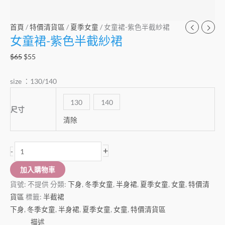
首頁
/
特價清貨區
/
夏季女童
/ 女童裙-紫色半截紗裙
女童裙-紫色半截紗裙
$
65
$
55
size ：130/140
130
140
尺寸
清除
+
-
加入購物車
貨號:
不提供
分類:
下身
,
冬季女童
,
半身裙
,
夏季女童
,
女童
,
特價清
貨區
標籤:
半截裙
下身
,
冬季女童
,
半身裙
,
夏季女童
,
女童
,
特價清貨區
描述