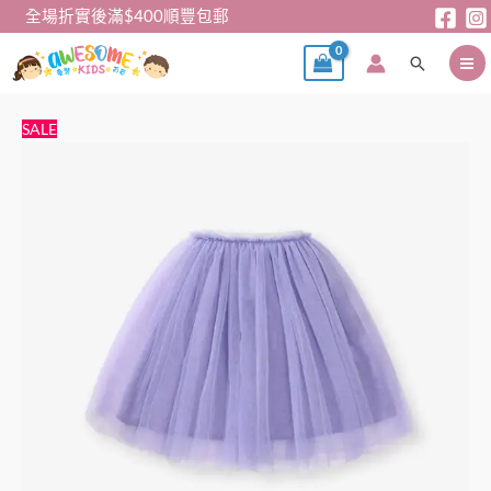
跳
全場折實後滿$400順豐包郵
至
搜
主
尋
要
內
女
原
目
SALE
容
童
始
前
裙-
價
價
紫
格：
格：
色
$65。
$55。
半
截
紗
裙
數
量