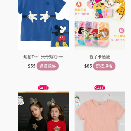
品
品
有
有
多
多
種
種
款
款
式。
式。
可
可
在
在
短袖Tee –米奇短袖tee
親子卡通襪
產
產
品
品
$
55
選擇規格
$
85
選擇規格
頁
頁
面
面
原
目
原
目
此
此
選
選
SALE
SALE
始
前
始
前
產
產
擇
擇
價
價
價
價
格：
格：
品
格：
格：
品
選
選
$138。
$89。
$55。
$45。
有
有
項
項
多
多
種
種