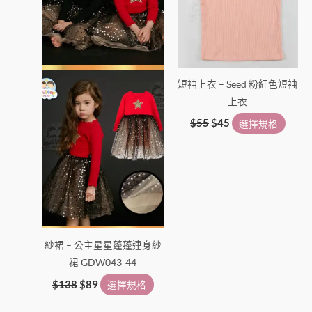
款
款
式。
式。
可
可
在
在
產
產
短袖上衣 – Seed 粉紅色短袖
品
品
上衣
頁
頁
面
面
$
55
$
45
選擇規格
選
選
擇
擇
選
選
項
項
紗裙 – 公主星星蓬蓬連身紗
裙 GDW043-44
$
138
$
89
選擇規格