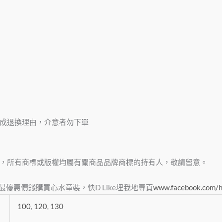
成退換理由，介意者勿下單
，所有商標或版權均屬有關商品品牌商標的持有人，敬請留意。
，俾大家最優惠價錢購買心水童裝，快D Like埋我地專頁
www.facebook.com/
100
,
120
,
130