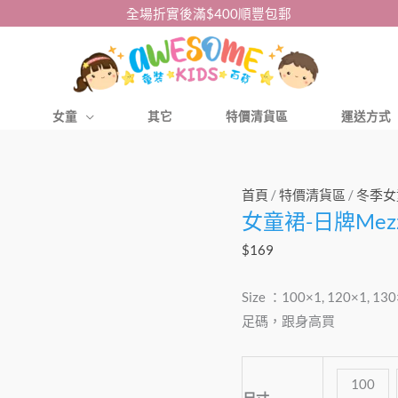
全場折實後滿$400順豐包郵
女童
其它
特價清貨區
運送方式
女
首頁
/
特價清貨區
/
冬季女
女童裙-日牌Mezz
童
裙-
$
169
日
牌
Size ：100×1, 120×1, 13
Mezzo
足碼，跟身高買
Piano
連
100
身