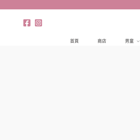
跳
至
主
要
內
首頁
商店
男童
容