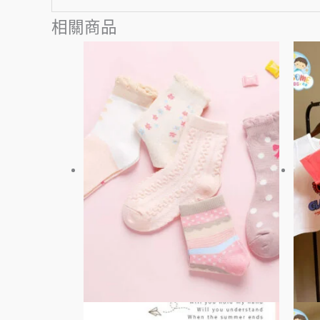
相關商品
此
產
品
有
多
種
款
式。
可
在
產
品
頁
面
選