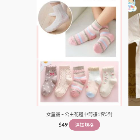
擇
選
項
女童襪 – 公主花邊中筒襪1套5對
$
49
選擇規格