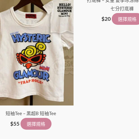
擇
七分打底褲
選
$
20
選擇規格
項
短袖Tee – 黑超B 短袖Tee
$
55
選擇規格