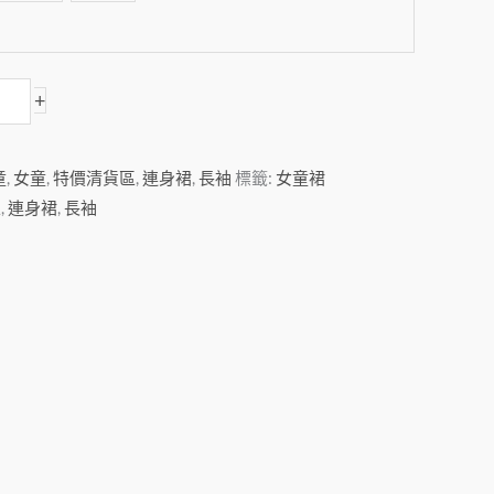
+
童
,
女童
,
特價清貨區
,
連身裙
,
長袖
標籤:
女童裙
區
,
連身裙
,
長袖