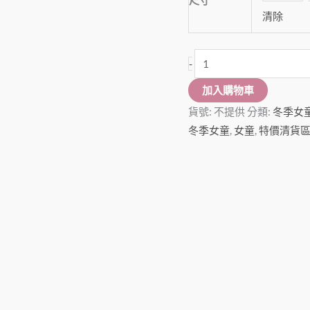
尺寸
裙
清除
數
量
-
加入購物車
貨號:
不提供
分類:
冬季女
冬季女童
,
女童
,
特價清貨