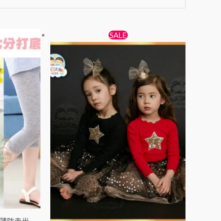
原
目
此
此
SALE
始
前
產
產
價
價
品
品
格：
格：
有
有
$138。
$89。
多
多
種
種
款
款
式。
式。
可
可
在
在
產
產
品
品
頁
頁
面
面
絲薄防走光
選
選