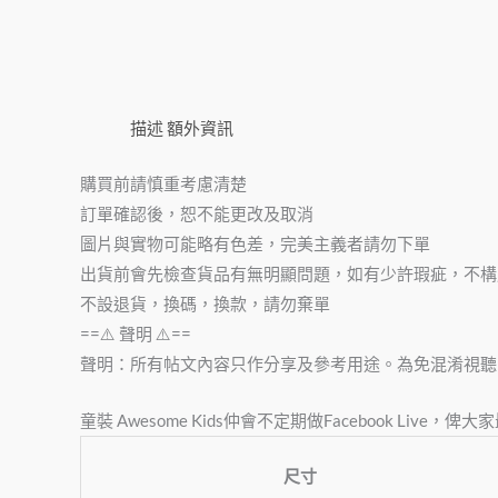
描述
額外資訊
購買前請慎重考慮清楚
訂單確認後，恕不能更改及取消
圖片與實物可能略有色差，完美主義者請勿下單
出貨前會先檢查貨品有無明顯問題，如有少許瑕疵，不構
不設退貨，換碼，換款，請勿棄單
==⚠️ 聲明 ⚠️==
聲明：所有帖文內容只作分享及參考用途。為免混淆視聽
童裝 Awesome Kids仲會不定期做Facebook Live
尺寸