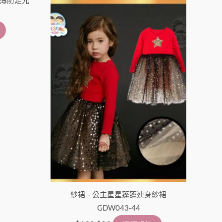
擇
擇
選
選
項
項
紗裙 – 公主星星蓬蓬連身紗裙
GDW043-44