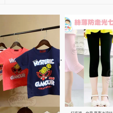
此
產
品
有
多
種
款
式。
可
在
產
品
頁
面
選
打底褲 – 女童 夏季冰涼