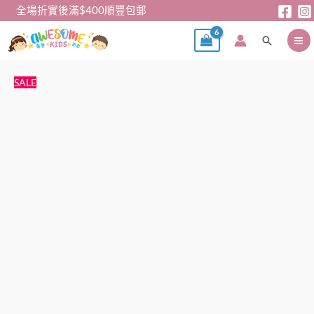
跳
全場折實後滿$400順豐包郵
至
搜
主
尋
要
內
女
原
目
SALE
容
童
始
前
裙
價
價
褲-
格：
格：
日
$79。
$59。
單
啡
色
格
仔
裙
褲
數
量