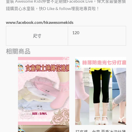
童裝 Awesome Kids仲會不定期做Facebook Live，俾大家最優惠價
錢購買心水童裝，快D Like & follow埋我地專頁啦！
www.facebook.com/hkawesomekids
120
尺寸
相關商品
此
此
產
產
品
品
有
有
多
多
種
種
款
款
式。
式。
可
可
在
在
打底褲 – 女童 夏季冰涼絲薄