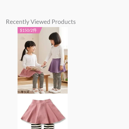
Recently Viewed Products
$150/2件
此
產
品
有
多
種
款
式。
可
在
產
品
頁
面