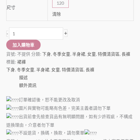
120
尺寸
清除
+
-
加入購物車
貨號:
不提供
分類:
下身
,
冬季女童
,
半身裙
,
女童
,
特價清貨區
,
長褲
標籤:
裙褲
下身
,
冬季女童
,
半身裙
,
女童
,
特價清貨區
,
長褲
描述
額外資訊
訂單確認後，恕不能更改及取消
圖片與實物可能略有色差，完美主義者請勿下單
出貨前會先檢查貨品有無明顯問題，如有少許瑕疵，不構成
退換理由，介意者勿下單
不設退貨，換碼，換款，請勿棄單