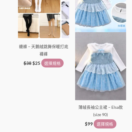
種
種
款
款
式。
式。
可
可
在
在
產
產
襪褲 – 天鵝絨跳舞保暖打底
品
品
襪褲
頁
頁
面
面
$
38
$
25
選擇規格
選
選
擇
擇
選
選
項
項
薄絨長袖公主裙 – Elsa款
(size 90)
$
99
選擇規格