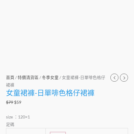
首頁
/
特價清貨區
/
冬季女童
/ 女童裙褲-日單啡色格仔
裙褲
女童裙褲-日單啡色格仔裙褲
$
79
$
59
size ：120×1
足碼