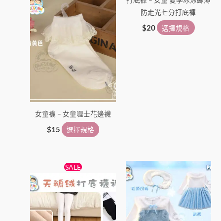
產
產
防走光七分打底褲
品
品
頁
頁
$
20
選擇規格
面
面
選
選
擇
擇
選
選
項
項
女童襪 – 女童喱士花邊襪
$
15
選擇規格
原
目
此
此
SALE
始
前
產
產
價
價
格：
格：
品
品
$38。
$25。
有
有
多
多