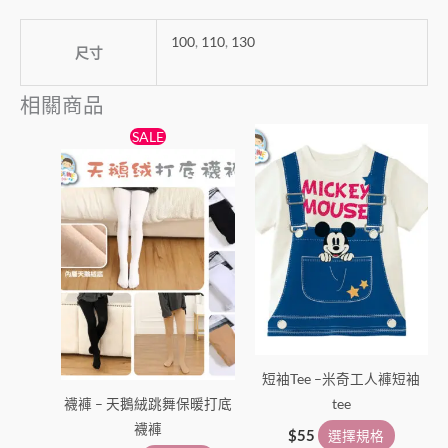
100
,
110
,
130
尺寸
相關商品
原
目
此
此
SALE
始
前
產
產
價
價
格：
格：
品
品
$38。
$25。
有
有
多
多
種
種
款
款
式。
式。
可
可
在
在
短袖Tee –米奇工人褲短袖
產
產
襪褲 – 天鵝絨跳舞保暖打底
tee
品
品
襪褲
頁
頁
$
55
選擇規格