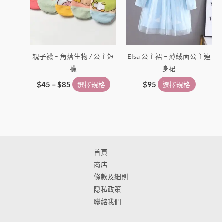
擇
擇
選
選
項
項
親子襪 – 角落生物 / 公主短
Elsa 公主裙 – 薄絨面公主連
襪
身裙
$
45
–
$
85
選擇規格
$
95
選擇規格
首頁
商店
條款及細則
隠私政策
聯絡我們