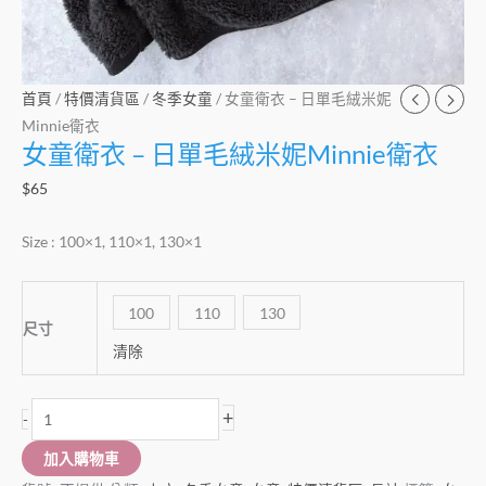
數
量
首頁
/
特價清貨區
/
冬季女童
/ 女童衛衣 – 日單毛絨米妮
Minnie衛衣
女童衛衣 – 日單毛絨米妮Minnie衛衣
$
65
Size : 100×1, 110×1, 130×1
100
110
130
尺寸
清除
+
-
加入購物車