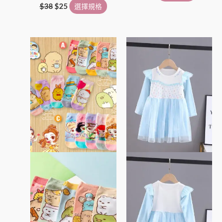
面
面
$
38
$
25
選擇規格
選
選
擇
擇
價
此
此
選
選
格
產
產
項
項
範
圍：
品
品
$45
有
有
到
多
多
$85
種
種
款
款
式。
式。
可
可
在
在
產
產
品
品
頁
頁
面
面
選
選