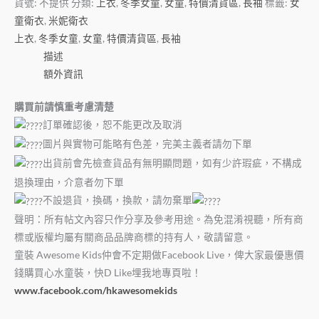
貨號:
不提供
分類:
上衣
,
冬季女童
,
女童
,
特價清貨區
,
長袖
標籤:
女
童衛衣
,
米妮衛衣
上衣
,
冬季女童
,
女童
,
特價清貨區
,
長袖
描述
額外資訊
購買前請慎重考慮清楚
訂單確認後，恕不能更改及取消
圖片與實物可能略有色差，完美主義者請勿下單
出貨前會先檢查貨品有無明顯問題，如有少許瑕疵，不構成
退換理由，介意者勿下單
不設退貨，換碼，換款，請勿棄單
聲明：所有帖文內容只作分享及參考用途。為免混淆視聽，所有商
標或版權均屬有關商品品牌商標的持有人，敬請留意。
童裝
Awesome Kids
仲會不定期做
Facebook Live
，俾大家最優惠價
錢購買心水童裝，快
D Like
埋我地專頁啦！
www.facebook.com/hkawesomekids