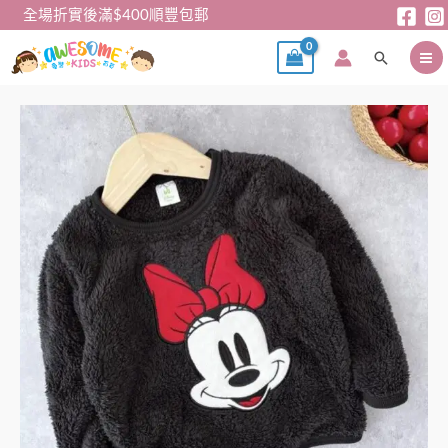
跳
全場折實後滿$400順豐包郵
至
搜
主
尋
要
內
女
容
童
衛
衣
–
日
單
毛
絨
米
妮
Minnie
衛
衣