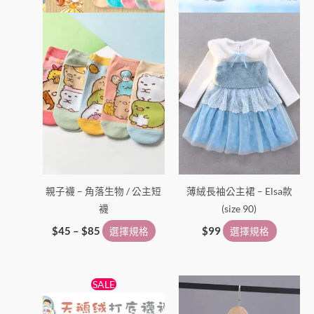
在
在
產
產
品
品
頁
頁
面
面
選
選
擇
擇
選
選
項
項
親子襪 – 角落生物 / 公主短
薄絨長袖公主裙 – Elsa款
襪
(size 90)
$
45
–
$
85
選擇規格
$
99
選擇規格
原
目
此
此
SALE
始
前
產
產
價
價