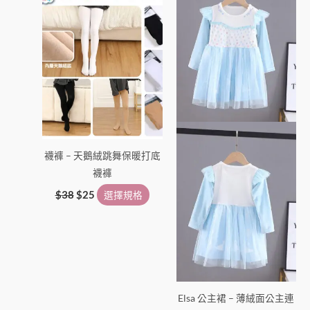
格：
格：
品
品
$38。
$25。
有
有
多
多
種
種
款
款
式。
式。
可
可
在
在
產
產
襪褲 – 天鵝絨跳舞保暖打底
品
品
襪褲
頁
頁
面
面
$
38
$
25
選擇規格
選
選
擇
擇
選
選
項
項
Elsa 公主裙 – 薄絨面公主連