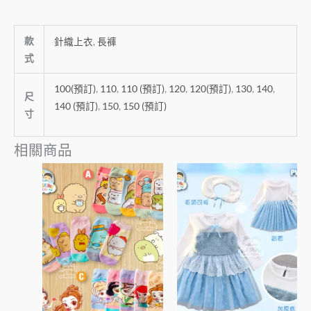
款
針織上衣
,
長褲
式
100(預訂)
,
110
,
110 (預訂)
,
120
,
120(預訂)
,
130
,
140
,
尺
140 (預訂)
,
150
,
150 (預訂)
寸
相關商品
價
此
此
格
產
產
範
圍：
品
品
$45
有
有
到
多
多
$85
種
種
款
款
式。
式。
可
可