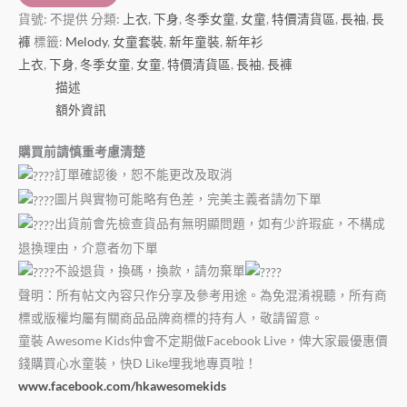
貨號:
不提供
分類:
上衣
,
下身
,
冬季女童
,
女童
,
特價清貨區
,
長袖
,
長
褲
標籤:
Melody
,
女童套裝
,
新年童裝
,
新年衫
上衣
,
下身
,
冬季女童
,
女童
,
特價清貨區
,
長袖
,
長褲
描述
額外資訊
購買前請慎重考慮清楚
訂單確認後，恕不能更改及取消
圖片與實物可能略有色差，完美主義者請勿下單
出貨前會先檢查貨品有無明顯問題，如有少許瑕疵，不構成
退換理由，介意者勿下單
不設退貨，換碼，換款，請勿棄單
聲明：所有帖文內容只作分享及參考用途。為免混淆視聽，所有商
標或版權均屬有關商品品牌商標的持有人，敬請留意。
童裝
Awesome Kids
仲會不定期做
Facebook Live
，俾大家最優惠價
錢購買心水童裝，快
D Like
埋我地專頁啦！
www.facebook.com/hkawesomekids