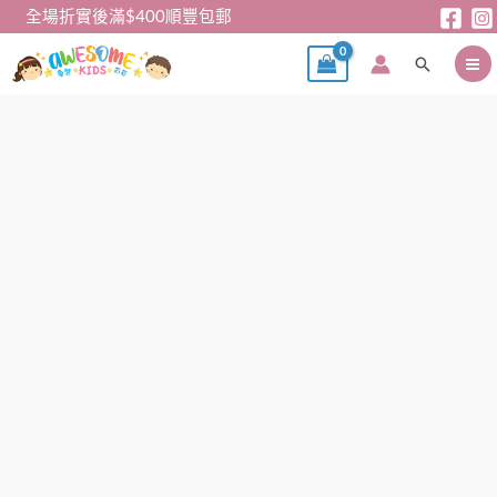
跳
全場折實後滿$400順豐包郵
至
搜
主
尋
要
內
女
價
容
童
格
套
範
裝
圍：
-
$75
Melody
到
針
$138
織
套
裝
數
量