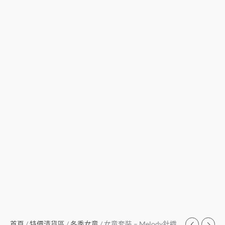
首頁
/
特價清貨區
/
冬季女童
/ 女童套裝 – Melody針織