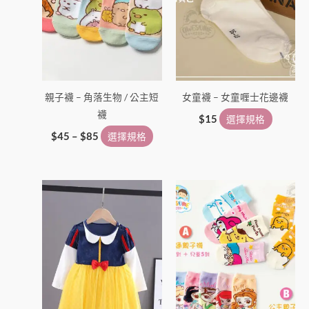
選
選
擇
擇
選
選
項
項
親子襪 – 角落生物 / 公主短
女童襪 – 女童喱士花邊襪
襪
$
15
選擇規格
$
45
–
$
85
選擇規格
此
此
產
產
品
品
有
有
多
多
種
種
款
款
式。
式。