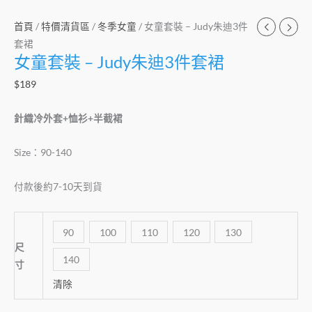
首頁
/
特價清貨區
/
冬季女童
/ 女童套裝 – Judy朱迪3件
套裙
女童套裝 – Judy朱迪3件套裙
$
189
針織冷外套+恤衫+半截裙
Size：90-140
付款後約7-10天到貨
90
100
110
120
130
尺
140
寸
清除