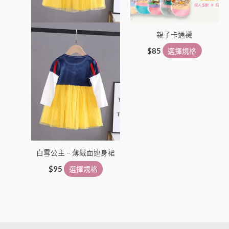
可
可
在
在
親子卡通襪
產
產
品
品
$
85
選擇規格
頁
頁
面
面
選
選
擇
擇
選
選
項
項
白雪公主 – 薄絨面連身裙
$
95
選擇規格