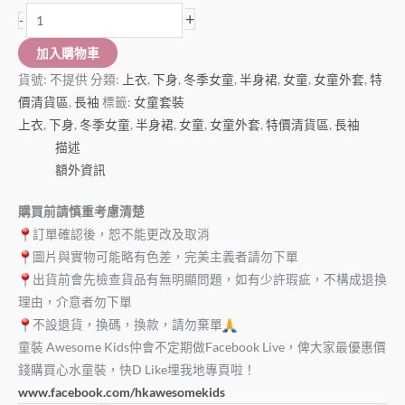
+
-
加入購物車
貨號:
不提供
分類:
上衣
,
下身
,
冬季女童
,
半身裙
,
女童
,
女童外套
,
特
價清貨區
,
長袖
標籤:
女童套裝
上衣
,
下身
,
冬季女童
,
半身裙
,
女童
,
女童外套
,
特價清貨區
,
長袖
描述
額外資訊
購買前請慎重考慮清楚
訂單確認後，恕不能更改及取消
圖片與實物可能略有色差，完美主義者請勿下單
出貨前會先檢查貨品有無明顯問題，如有少許瑕疵，不構成退換
理由，介意者勿下單
不設退貨，換碼，換款，請勿棄單
童裝 Awesome Kids仲會不定期做Facebook Live，俾大家最優惠價
錢購買心水童裝，快D Like埋我地專頁啦！
www.facebook.com/hkawesomekids