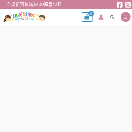
跳
全場折實後滿$400順豐包郵
至
搜
主
尋
要
內
女
容
童
套
裝
-
Judy
朱
迪
3
件
套
裙
數
量