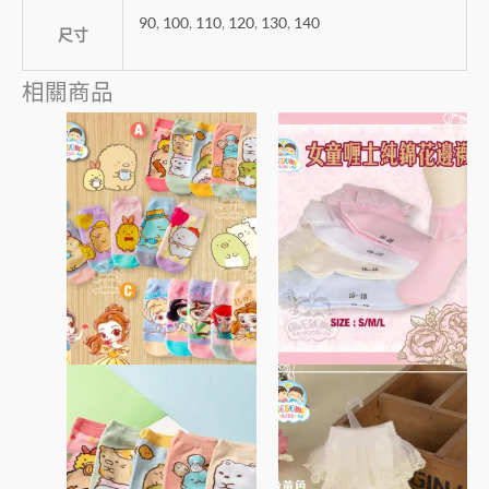
90
,
100
,
110
,
120
,
130
,
140
尺寸
相關商品
價
此
此
格
產
產
範
圍：
品
品
$45
有
有
到
多
多
$85
種
種
款
款
式。
式。
可
可
在
在
產
產
品
品
頁
頁
面
面