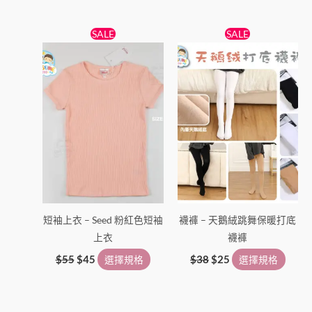
原
目
原
目
此
此
SALE
SALE
始
前
始
前
產
產
價
價
價
價
格：
格：
品
格：
格：
品
$55。
$45。
$38。
$25。
有
有
多
多
種
種
款
款
式。
式。
可
可
在
在
產
產
短袖上衣 – Seed 粉紅色短袖
襪褲 – 天鵝絨跳舞保暖打底
品
品
上衣
襪褲
頁
頁
面
面
$
55
$
45
選擇規格
$
38
$
25
選擇規格
選
選
擇
擇
選
選