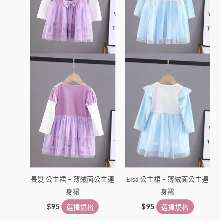
種
種
款
款
式。
式。
可
可
在
在
產
產
品
品
頁
頁
面
面
選
選
擇
擇
選
選
項
項
長髮 公主裙 – 薄絨面公主連
Elsa 公主裙 – 薄絨面公主連
身裙
身裙
$
95
選擇規格
$
95
選擇規格