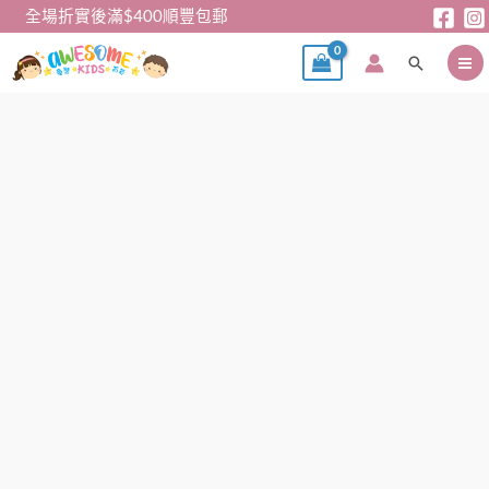
跳
全場折實後滿$400順豐包郵
至
搜
主
尋
要
內
女
容
童
外
套
-
Miffy
毛
圈
外
套
數
量