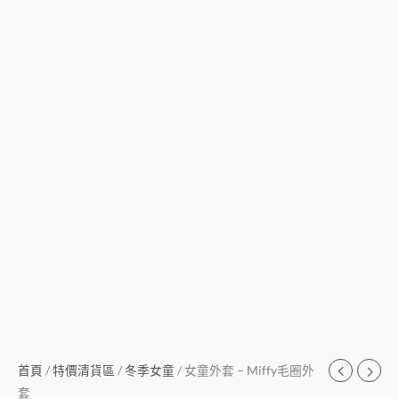
首頁
/
特價清貨區
/
冬季女童
/ 女童外套 – Miffy毛圈外
套