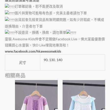
購買前請慎重考慮清楚
訂單確認後，恕不能更改及取消
圖片與實物可能略有色差，完美主義者請勿下單
出貨前會先檢查貨品有無明顯問題，如有少許瑕疵，不構成
退換理由，介意者勿下單
不設退貨，換碼，換款，請勿棄單
童裝 Awesome Kids仲會不定期做Facebook Live，俾大家最優惠價
錢購買心水童裝，快D Like埋我地專頁啦！
www.facebook.com/hkawesomekids
90
,
130
,
140
尺寸
相關商品
此
此
產
產
品
品
有
有
多
多