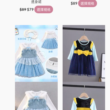
連身裙
$
89
選擇規格
$
89
$
79
選擇規格
此
此
產
產
品
品
有
有
多
多
種
種
款
款
式。
式。
可
可
在
在
產
產
品
品
頁
頁
面
面