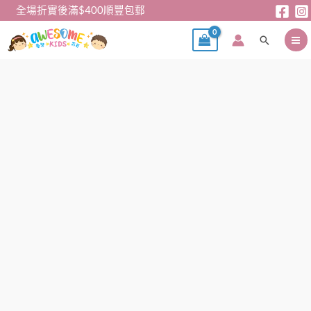
跳
全場折實後滿$400順豐包郵
至
搜
主
尋
要
內
女
容
童
外
套
-
藍
色
連
帽
毛
圈
外
套
數