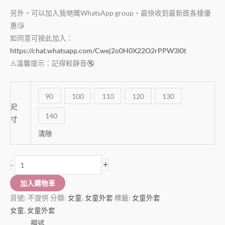
另外，可以加入我哋嘅WhatsApp group，最快收到最新既各樣優
惠😘
如同意可按此加入：
https://chat.whatsapp.com/Cwej2o0H0X22O2rPPW3I0t
⚠️溫馨提示：記得較靜音🔇
90
100
110
120
130
尺
140
寸
清除
+
-
加入購物車
貨號:
不提供
分類:
女童
,
女童外套
標籤:
女童外套
女童
,
女童外套
描述