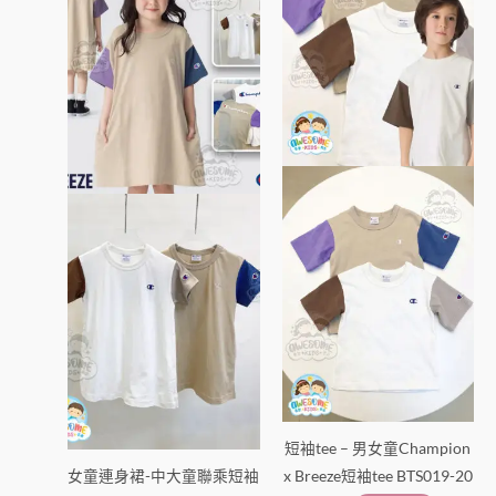
有
有
多
多
種
種
款
款
式。
式。
可
可
在
在
產
產
品
品
頁
頁
面
面
選
選
擇
擇
選
選
項
項
短袖tee – 男女童Champion
女童連身裙-中大童聯乘短袖
x Breeze短袖tee BTS019-20