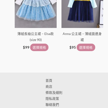
選
選
擇
擇
選
選
項
項
薄絨長袖公主裙 – Elsa款
Anna 公主裙 – 薄絨面連身
(size 90)
裙
$
99
選擇規格
$
95
選擇規格
首頁
商店
條款及細則
隠私政策
聯絡我們