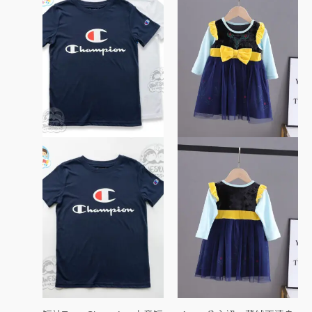
產
產
品
品
有
有
多
多
種
種
款
款
式。
式。
可
可
在
在
產
產
品
品
頁
頁
面
面
選
選
擇
擇
選
選
項
項