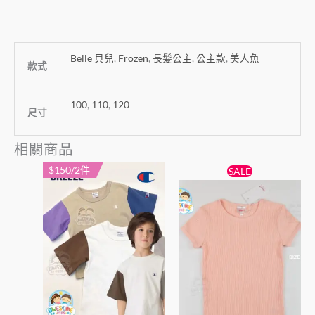
Belle 貝兒
,
Frozen
,
長髪公主
,
公主款
,
美人魚
款式
100
,
110
,
120
尺寸
相關商品
原
目
$150/2件
此
此
SALE
始
前
產
產
價
價
品
格：
格：
品
$55。
$45。
有
有
多
多
種
種
款
款
式。
式。
可
可