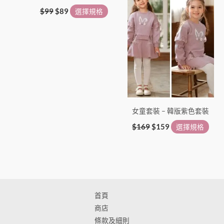
頁
頁
$
99
$
89
選擇規格
面
面
選
選
擇
擇
選
選
項
項
女童套裝 – 韓版紫色套裝
$
169
$
159
選擇規格
首頁
商店
條款及細則