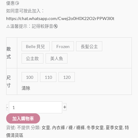
優惠😘
如同意可按此加入：
https://chat.whatsapp.com/Cwej2o0H0X22O2rPPW3I0t
⚠️溫馨提示：記得較靜音🔇
Belle 貝兒
Frozen
長髪公主
款
式
公主款
美人魚
100
110
120
尺
寸
清除
+
-
加入購物車
貨號:
不提供
分類:
女童
,
內衣褲 / 襪 / 襪褲
,
冬季女童
,
夏季女童
,
特
價清貨區