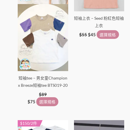
在
在
產
產
短袖上衣 – Seed 粉紅色短袖
品
品
上衣
頁
頁
面
面
$
55
$
45
選擇規格
選
選
擇
擇
選
選
項
項
短袖tee – 男女童Champion
x Breeze短袖tee BTS019-20
$
89
$
75
選擇規格
$150/2件
此
此