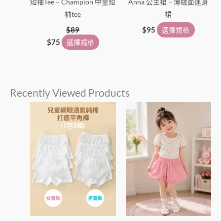
短袖Tee – Champion 中童短
Anna 公主裙 – 薄絨面連身
袖tee
裙
$
89
$
95
選擇規格
$
75
選擇規格
Recently Viewed Products
此
此
產
產
品
品
有
有
多
多
種
種
款
款
式。
式。
可
可
在
在