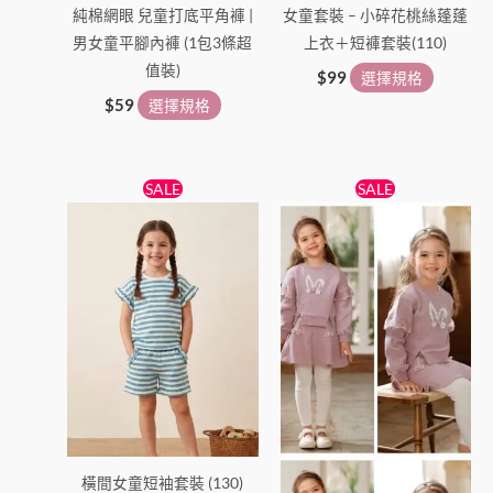
純棉網眼 兒童打底平角褲 |
女童套裝 – 小碎花桃絲蓬蓬
產
產
男女童平腳內褲 (1包3條超
上衣＋短褲套裝(110)
品
品
值裝)
頁
頁
$
99
選擇規格
面
面
$
59
選擇規格
選
選
擇
擇
原
目
原
目
此
此
選
選
SALE
SALE
始
前
始
前
產
產
項
項
價
價
價
價
格：
格：
品
格：
格：
品
$99。
$89。
$169。
$159。
有
有
多
多
種
種
款
款
式。
式。
可
可
在
在
產
產
橫間女童短袖套裝 (130)
品
品