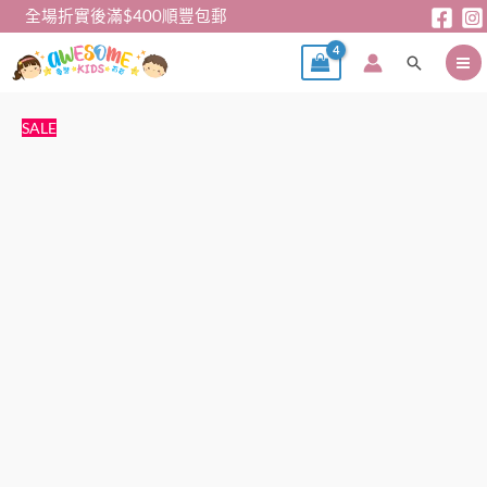
跳
全場折實後滿$400順豐包郵
至
搜
主
尋
要
內
女
原
目
SALE
容
童
始
前
內
價
價
褲
格：
格：
-
$45。
$39。
日
單
公
主
內
褲
（一
卡