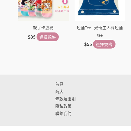
款
款
式。
式。
可
可
在
在
親子卡通襪
短袖Tee –米奇工人褲短袖
產
產
tee
品
品
$
85
選擇規格
頁
頁
$
55
選擇規格
面
面
選
選
擇
擇
選
選
項
項
首頁
商店
條款及細則
隠私政策
聯絡我們