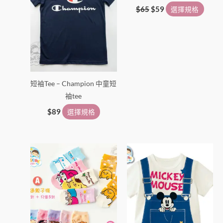
面
面
$
65
$
59
選擇規格
選
選
擇
擇
選
選
項
項
短袖Tee – Champion 中童短
袖tee
$
89
選擇規格
此
此
產
產
品
品
有
有
多
多
種
種