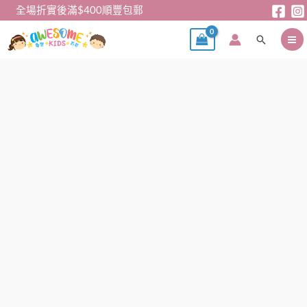
跳
全場折實後滿$400順豐包郵
至
搜
主
尋
要
內
公
價
容
主
格
鞋
範
-
圍：
Mini
$129
Melissa
到
果
$139
凍
5
款
公
主
鞋
數