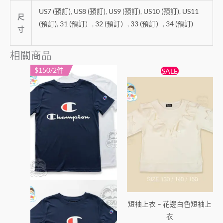
US7 (預訂)
,
US8 (預訂)
,
US9 (預訂)
,
US10 (預訂)
,
US11
尺
(預訂)
,
31 (預訂）
,
32 (預訂）
,
33 (預訂）
,
34 (預訂)
寸
相關商品
原
目
$150/2件
此
此
SALE
始
前
產
產
價
價
品
格：
格：
品
$65。
$59。
有
有
多
多
種
種
款
款
式。
式。
可
可
在
在
產
產
短袖上衣 – 花邊白色短袖上
品
品
衣
頁
頁