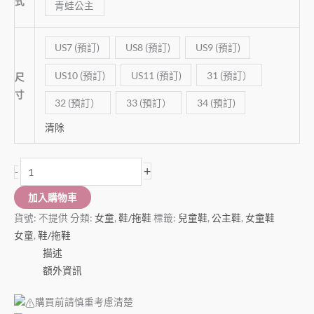
式
青蛙公主
US7 (預訂)
US8 (預訂)
US9 (預訂)
US10 (預訂)
US11 (預訂)
31 (預訂）
尺
寸
32 (預訂）
33 (預訂）
34 (預訂)
清除
+
-
加入購物車
貨號:
不提供
分類:
女童
,
鞋/拖鞋
標籤:
兒童鞋
,
公主鞋
,
女童鞋
女童
,
鞋/拖鞋
描述
額外資訊
購買前請慎重考慮清楚